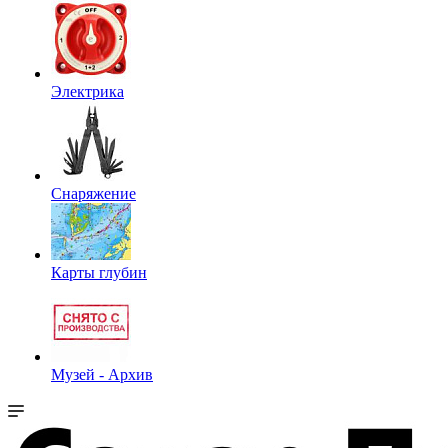
Электрика
Снаряжение
Карты глубин
Музей - Архив