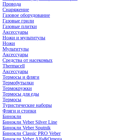
Провода
Снаряжение
Газовое оборудование
Газовые грили
Газовые плитки
Аксессуары
Ножи и мультитулы
Ножи
Мультитулы
Аксессуары
Средства от насекомых
Thermacell
Аксессуары
Термосы и фляги
Термобутылки
Термокружки
Термосы для еды
Термосы
Туристические наборы
Фляги и стопки
Бинокли
Бинокли Veber Silver Line
Бинокли Veber Sputnik
Бинокли Classic PRO Veber
Бинокли Veber Alfa&Omega