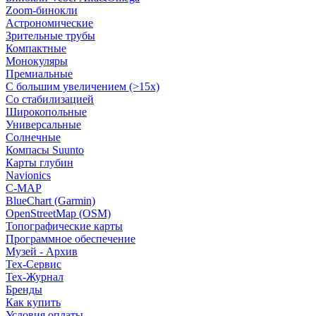
Zoom-бинокли
Астрономические
Зрительные трубы
Компактные
Монокуляры
Премиальные
С большим увеличением (>15x)
Со стабилизацией
Широкопольные
Универсальные
Солнечные
Компасы Suunto
Карты глубин
Navionics
C-MAP
BlueChart (Garmin)
OpenStreetMap (OSM)
Топографические карты
Программное обеспечение
Музей - Архив
Tex-Сервис
Тех-Журнал
Бренды
Как купить
Условия оплаты