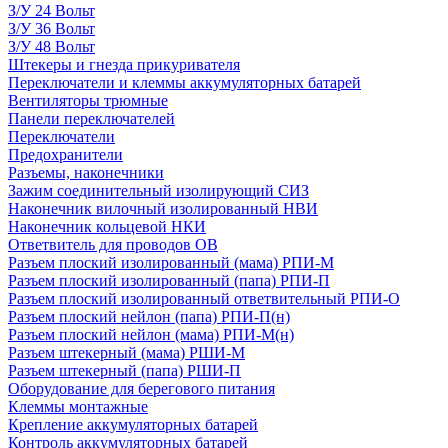
З/У 24 Вольт
З/У 36 Вольт
З/У 48 Вольт
Штекеры и гнезда прикуривателя
Переключатели и клеммы аккумуляторных батарей
Вентиляторы трюмные
Панели переключателей
Переключатели
Предохранители
Разъемы, наконечники
Зажим соединительный изолирующий СИЗ
Наконечник вилочный изолированный НВИ
Наконечник кольцевой НКИ
Ответвитель для проводов ОВ
Разъем плоский изолированный (мама) РПИ-М
Разъем плоский изолированный (папа) РПИ-П
Разъем плоский изолированный ответвительный РПИ-О
Разъем плоский нейлон (папа) РПИ-П(н)
Разъем плоский нейлон (мама) РПИ-М(н)
Разъем штекерный (мама) РШИ-М
Разъем штекерный (папа) РШИ-П
Оборудование для берегового питания
Клеммы монтажные
Крепление аккумуляторных батарей
Контроль аккумуляторных батарей