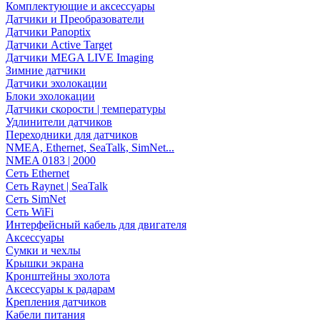
Комплектующие и аксессуары
Датчики и Преобразователи
Датчики Panoptix
Датчики Active Target
Датчики MEGA LIVE Imaging
Зимние датчики
Датчики эхолокации
Блоки эхолокации
Датчики скорости | температуры
Удлинители датчиков
Переходники для датчиков
NMEA, Ethernet, SeaTalk, SimNet...
NMEA 0183 | 2000
Сеть Ethernet
Сеть Raynet | SeaTalk
Сеть SimNet
Сеть WiFi
Интерфейсный кабель для двигателя
Аксессуары
Сумки и чехлы
Крышки экрана
Кронштейны эхолота
Аксессуары к радарам
Крепления датчиков
Кабели питания