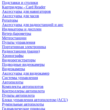
Подставки и столики
Картридеры - Card Reader
Аксессуары для навигаторов
Аксессуары для часов
Ротаторы
Аксессуары для радиостанций и аис
Индикаторы и дисплеи
Ветер-барометры
Метеостанции
Пульты управления
Портативная электроника
Радиостанции (рации)
Хронографы
Видеорегистраторы
Подводные видеокамеры
Видеокамеры
Аксессуары для видеокамер
Системы управления
Автопилоты
Комплекты автопилотов
Контроллеры автопилота
Пульты автопилота
Блоки управления автопилотом (ACU)
Румпельные автопилоты
Гидравлические приводы