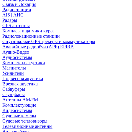
Связь и Локация
Радиостанции
AIS | АИС
Радары
GPS антенны
Компасы и датчики курса
Радиолокационные станции
Спутниковые GPS трекеры и коммуникаторы
Аварийные радиобуи (АРБ) EPIRB
Аудио-Видео
Аудиосистемы
Комплекты акустики
Магнитолы
Усилители
Подвесная акустика
Врезная акустика
Сабвуферы
Саундбары
Антенны AM/FM
Комплектующие
Видеосистемы
Судовые камеры
Cудовые тепловизоры
Телевизионные антенны
Видеокабели