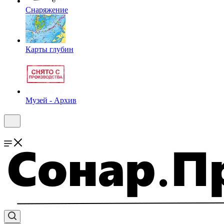
Снаряжение
Карты глубин
Музей - Архив