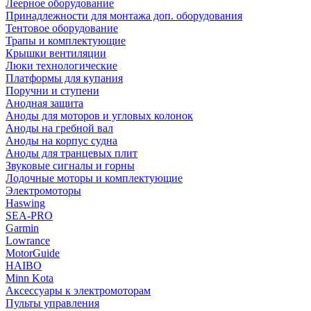
Леерное оборудование
Принадлежности для монтажа доп. оборудования
Тентовое оборудование
Трапы и комплектующие
Крышки вентиляции
Люки технологические
Платформы для купания
Поручни и ступени
Анодная защита
Аноды для моторов и угловых колонок
Аноды на гребной вал
Аноды на корпус судна
Аноды для транцевых плит
Звуковые сигналы и горны
Лодочные моторы и комплектующие
Электромоторы
Haswing
SEA-PRO
Garmin
Lowrance
MotorGuide
HAIBO
Minn Kota
Аксессуары к электромоторам
Пульты управления