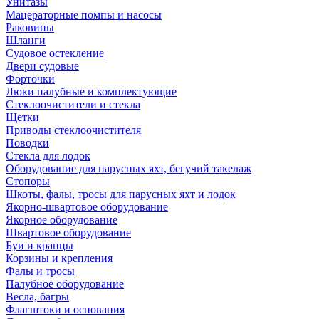
Унитазы
Мацераторные помпы и насосы
Раковины
Шланги
Судовое остекление
Двери судовые
Форточки
Люки палубные и комплектующие
Стеклоочистители и стекла
Щетки
Приводы стеклоочистителя
Поводки
Стекла для лодок
Оборудование для парусных яхт, бегучий такелаж
Стопоры
Шкоты, фалы, тросы для парусных яхт и лодок
Якорно-швартовое оборудование
Якорное оборудование
Швартовое оборудование
Буи и кранцы
Корзины и крепления
Фалы и тросы
Палубное оборудование
Весла, багры
Флагштоки и основания