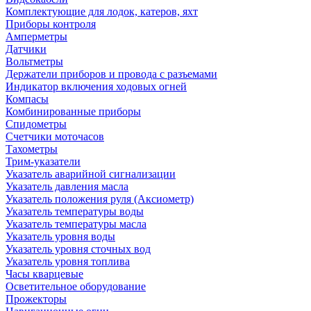
Комплектующие для лодок, катеров, яхт
Приборы контроля
Амперметры
Датчики
Вольтметры
Держатели приборов и провода с разъемами
Индикатор включения ходовых огней
Компасы
Комбинированные приборы
Спидометры
Счетчики моточасов
Тахометры
Трим-указатели
Указатель аварийной сигнализации
Указатель давления масла
Указатель положения руля (Аксиометр)
Указатель температуры воды
Указатель температуры масла
Указатель уровня воды
Указатель уровня сточных вод
Указатель уровня топлива
Часы кварцевые
Осветительное оборудование
Прожекторы