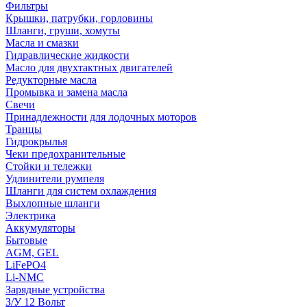
Фильтры
Крышки, патрубки, горловины
Шланги, груши, хомуты
Масла и смазки
Гидравлические жидкости
Масло для двухтактных двигателей
Редукторные масла
Промывка и замена масла
Свечи
Принадлежности для лодочных моторов
Транцы
Гидрокрылья
Чеки предохранительные
Стойки и тележки
Удлинители румпеля
Шланги для систем охлаждения
Выхлопные шланги
Электрика
Аккумуляторы
Бытовые
AGM, GEL
LiFePO4
Li-NMC
Зарядные устройства
З/У 12 Вольт