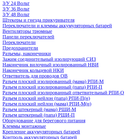
З/У 24 Вольт
З/У 36 Вольт
З/У 48 Вольт
Штекеры и гнезда прикуривателя
Переключатели и клеммы аккумуляторных батарей
Вентиляторы трюмные
Панели переключателей
Переключатели
Предохранители
Разъемы, наконечники
Зажим соединительный изолирующий СИЗ
Наконечник вилочный изолированный НВИ
Наконечник кольцевой НКИ
Ответвитель для проводов ОВ
Разъем плоский изолированный (мама) РПИ-М
Разъем плоский изолированный (папа) РПИ-П
Разъем плоский изолированный ответвительный РПИ-О
Разъем плоский нейлон (папа) РПИ-П(н)
Разъем плоский нейлон (мама) РПИ-М(н)
Разъем штекерный (мама) РШИ-М
Разъем штекерный (папа) РШИ-П
Оборудование для берегового питания
Клеммы монтажные
Крепление аккумуляторных батарей
Контроль аккумуляторных батарей