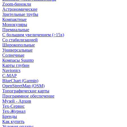
Zoom-бинокли
Астрономические
Зрительные трубы
Компактные
Монокуляры
Премиальные
С большим увеличением (>15x)
Со стабилизацией
Широкопольные
Универсальные
Солнечные
Компасы Suunto
Карты глубин
Navionics
C-MAP
BlueChart (Garmin)
OpenStreetMap (OSM)
Топографические карты
Программное обеспечение
Музей - Архив
Tex-Сервис
Тех-Журнал
Бренды
Как купить
Условия оплаты