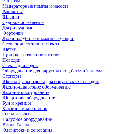
Унитазы
Мацераторные помпы и насосы
Раковины
Шланги
Судовое остекление
Двери судовые
Форточки
Люки палубные и комплектующие
Стеклоочистители и стекла
Щетки
Приводы стеклоочистителя
Поводки
Стекла для лодок
Оборудование для парусных яхт, бегучий такелаж
Стопоры
Шкоты, фалы, тросы для парусных яхт и лодок
Якорно-швартовое оборудование
Якорное оборудование
Швартовое оборудование
Буи и кранцы
Корзины и крепления
Фалы и тросы
Палубное оборудование
Весла, багры
Флагштоки и основания