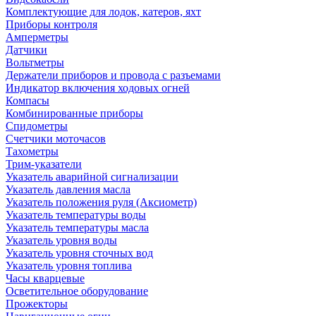
Комплектующие для лодок, катеров, яхт
Приборы контроля
Амперметры
Датчики
Вольтметры
Держатели приборов и провода с разъемами
Индикатор включения ходовых огней
Компасы
Комбинированные приборы
Спидометры
Счетчики моточасов
Тахометры
Трим-указатели
Указатель аварийной сигнализации
Указатель давления масла
Указатель положения руля (Аксиометр)
Указатель температуры воды
Указатель температуры масла
Указатель уровня воды
Указатель уровня сточных вод
Указатель уровня топлива
Часы кварцевые
Осветительное оборудование
Прожекторы