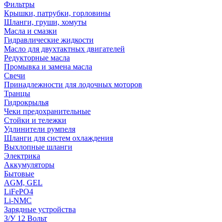
Фильтры
Крышки, патрубки, горловины
Шланги, груши, хомуты
Масла и смазки
Гидравлические жидкости
Масло для двухтактных двигателей
Редукторные масла
Промывка и замена масла
Свечи
Принадлежности для лодочных моторов
Транцы
Гидрокрылья
Чеки предохранительные
Стойки и тележки
Удлинители румпеля
Шланги для систем охлаждения
Выхлопные шланги
Электрика
Аккумуляторы
Бытовые
AGM, GEL
LiFePO4
Li-NMC
Зарядные устройства
З/У 12 Вольт