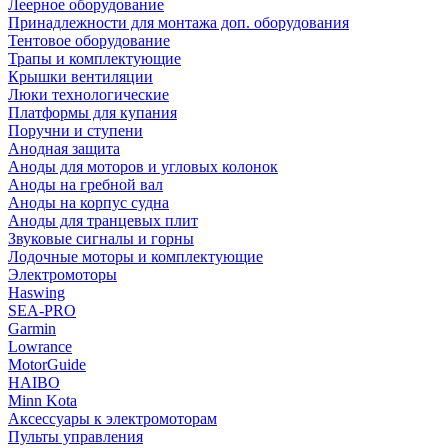
Леерное оборудование
Принадлежности для монтажа доп. оборудования
Тентовое оборудование
Трапы и комплектующие
Крышки вентиляции
Люки технологические
Платформы для купания
Поручни и ступени
Анодная защита
Аноды для моторов и угловых колонок
Аноды на гребной вал
Аноды на корпус судна
Аноды для транцевых плит
Звуковые сигналы и горны
Лодочные моторы и комплектующие
Электромоторы
Haswing
SEA-PRO
Garmin
Lowrance
MotorGuide
HAIBO
Minn Kota
Аксессуары к электромоторам
Пульты управления