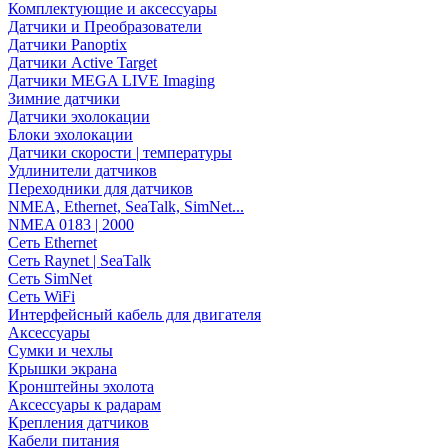
Комплектующие и аксессуары
Датчики и Преобразователи
Датчики Panoptix
Датчики Active Target
Датчики MEGA LIVE Imaging
Зимние датчики
Датчики эхолокации
Блоки эхолокации
Датчики скорости | температуры
Удлинители датчиков
Переходники для датчиков
NMEA, Ethernet, SeaTalk, SimNet...
NMEA 0183 | 2000
Сеть Ethernet
Сеть Raynet | SeaTalk
Сеть SimNet
Сеть WiFi
Интерфейсный кабель для двигателя
Аксессуары
Сумки и чехлы
Крышки экрана
Кронштейны эхолота
Аксессуары к радарам
Крепления датчиков
Кабели питания