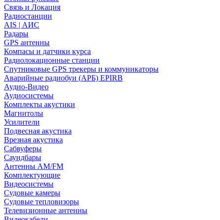
Связь и Локация
Радиостанции
AIS | АИС
Радары
GPS антенны
Компасы и датчики курса
Радиолокационные станции
Спутниковые GPS трекеры и коммуникаторы
Аварийные радиобуи (АРБ) EPIRB
Аудио-Видео
Аудиосистемы
Комплекты акустики
Магнитолы
Усилители
Подвесная акустика
Врезная акустика
Сабвуферы
Саундбары
Антенны AM/FM
Комплектующие
Видеосистемы
Судовые камеры
Cудовые тепловизоры
Телевизионные антенны
Видеокабели