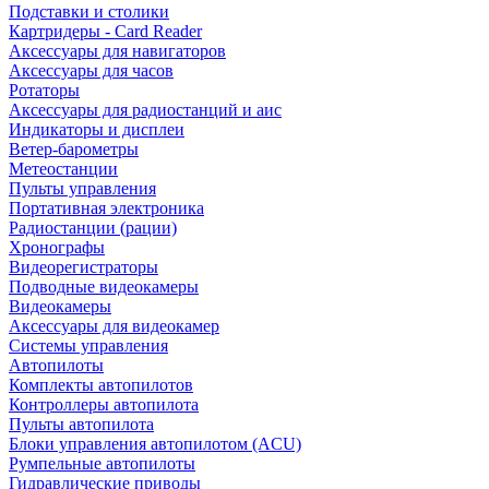
Подставки и столики
Картридеры - Card Reader
Аксессуары для навигаторов
Аксессуары для часов
Ротаторы
Аксессуары для радиостанций и аис
Индикаторы и дисплеи
Ветер-барометры
Метеостанции
Пульты управления
Портативная электроника
Радиостанции (рации)
Хронографы
Видеорегистраторы
Подводные видеокамеры
Видеокамеры
Аксессуары для видеокамер
Системы управления
Автопилоты
Комплекты автопилотов
Контроллеры автопилота
Пульты автопилота
Блоки управления автопилотом (ACU)
Румпельные автопилоты
Гидравлические приводы