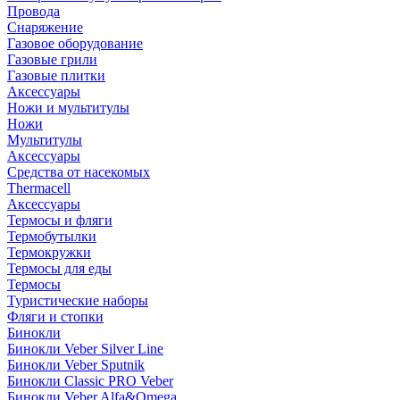
Провода
Снаряжение
Газовое оборудование
Газовые грили
Газовые плитки
Аксессуары
Ножи и мультитулы
Ножи
Мультитулы
Аксессуары
Средства от насекомых
Thermacell
Аксессуары
Термосы и фляги
Термобутылки
Термокружки
Термосы для еды
Термосы
Туристические наборы
Фляги и стопки
Бинокли
Бинокли Veber Silver Line
Бинокли Veber Sputnik
Бинокли Classic PRO Veber
Бинокли Veber Alfa&Omega