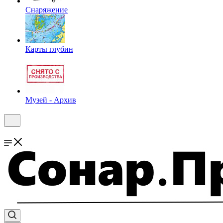
Снаряжение
Карты глубин
Музей - Архив