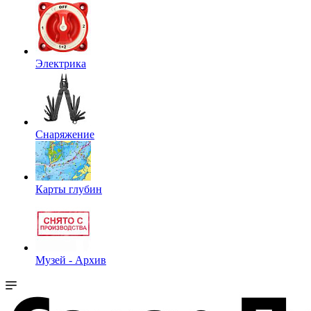
Электрика
Снаряжение
Карты глубин
Музей - Архив