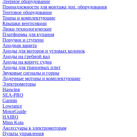
Леерное оборудование
Принадлежности для монтажа доп. оборудования
Тентовое оборудование
Трапы и комплектующие
Крышки вентиляции
Люки технологические
Платформы для купания
Поручни и ступени
Анодная защита
Аноды для моторов и угловых колонок
Аноды на гребной вал
Аноды на корпус судна
Аноды для транцевых плит
Звуковые сигналы и горны
Лодочные моторы и комплектующие
Электромоторы
Haswing
SEA-PRO
Garmin
Lowrance
MotorGuide
HAIBO
Minn Kota
Аксессуары к электромоторам
Пульты управления