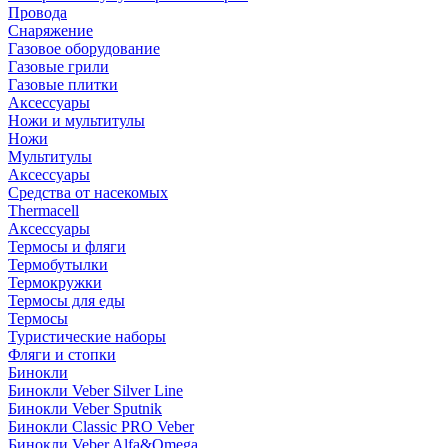
Провода
Снаряжение
Газовое оборудование
Газовые грили
Газовые плитки
Аксессуары
Ножи и мультитулы
Ножи
Мультитулы
Аксессуары
Средства от насекомых
Thermacell
Аксессуары
Термосы и фляги
Термобутылки
Термокружки
Термосы для еды
Термосы
Туристические наборы
Фляги и стопки
Бинокли
Бинокли Veber Silver Line
Бинокли Veber Sputnik
Бинокли Classic PRO Veber
Бинокли Veber Alfa&Omega