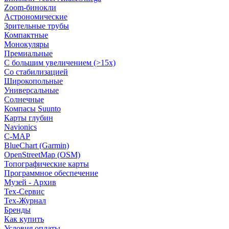
Zoom-бинокли
Астрономические
Зрительные трубы
Компактные
Монокуляры
Премиальные
С большим увеличением (>15x)
Со стабилизацией
Широкопольные
Универсальные
Солнечные
Компасы Suunto
Карты глубин
Navionics
C-MAP
BlueChart (Garmin)
OpenStreetMap (OSM)
Топографические карты
Программное обеспечение
Музей - Архив
Tex-Сервис
Тех-Журнал
Бренды
Как купить
Условия оплаты