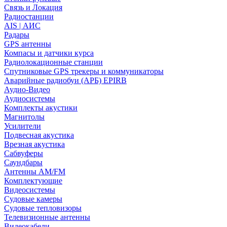
Связь и Локация
Радиостанции
AIS | АИС
Радары
GPS антенны
Компасы и датчики курса
Радиолокационные станции
Спутниковые GPS трекеры и коммуникаторы
Аварийные радиобуи (АРБ) EPIRB
Аудио-Видео
Аудиосистемы
Комплекты акустики
Магнитолы
Усилители
Подвесная акустика
Врезная акустика
Сабвуферы
Саундбары
Антенны AM/FM
Комплектующие
Видеосистемы
Судовые камеры
Cудовые тепловизоры
Телевизионные антенны
Видеокабели