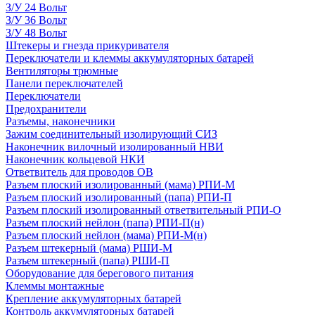
З/У 24 Вольт
З/У 36 Вольт
З/У 48 Вольт
Штекеры и гнезда прикуривателя
Переключатели и клеммы аккумуляторных батарей
Вентиляторы трюмные
Панели переключателей
Переключатели
Предохранители
Разъемы, наконечники
Зажим соединительный изолирующий СИЗ
Наконечник вилочный изолированный НВИ
Наконечник кольцевой НКИ
Ответвитель для проводов ОВ
Разъем плоский изолированный (мама) РПИ-М
Разъем плоский изолированный (папа) РПИ-П
Разъем плоский изолированный ответвительный РПИ-О
Разъем плоский нейлон (папа) РПИ-П(н)
Разъем плоский нейлон (мама) РПИ-М(н)
Разъем штекерный (мама) РШИ-М
Разъем штекерный (папа) РШИ-П
Оборудование для берегового питания
Клеммы монтажные
Крепление аккумуляторных батарей
Контроль аккумуляторных батарей