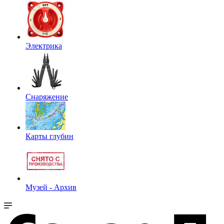
Электрика
Снаряжение
Карты глубин
Музей - Архив