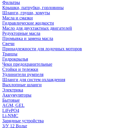
Фильтры
Крышки, патрубки, горловины
Шланги, груши, хомуты
Масла и смазки
Гидравлические жидкости
Масло для двухтактных двигателей
Редукторные масла
Промывка и замена масла
Свечи
Принадлежности для лодочных моторов
Транцы
Гидрокрылья
Чеки предохранительные
Стойки и тележки
Удлинители румпеля
Шланги для систем охлаждения
Выхлопные шланги
Электрика
Аккумуляторы
Бытовые
AGM, GEL
LiFePO4
Li-NMC
Зарядные устройства
З/У 12 Вольт