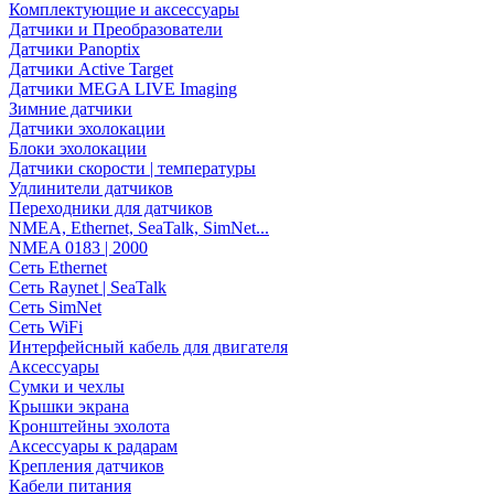
Комплектующие и аксессуары
Датчики и Преобразователи
Датчики Panoptix
Датчики Active Target
Датчики MEGA LIVE Imaging
Зимние датчики
Датчики эхолокации
Блоки эхолокации
Датчики скорости | температуры
Удлинители датчиков
Переходники для датчиков
NMEA, Ethernet, SeaTalk, SimNet...
NMEA 0183 | 2000
Сеть Ethernet
Сеть Raynet | SeaTalk
Сеть SimNet
Сеть WiFi
Интерфейсный кабель для двигателя
Аксессуары
Сумки и чехлы
Крышки экрана
Кронштейны эхолота
Аксессуары к радарам
Крепления датчиков
Кабели питания