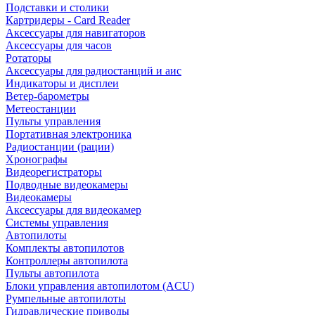
Подставки и столики
Картридеры - Card Reader
Аксессуары для навигаторов
Аксессуары для часов
Ротаторы
Аксессуары для радиостанций и аис
Индикаторы и дисплеи
Ветер-барометры
Метеостанции
Пульты управления
Портативная электроника
Радиостанции (рации)
Хронографы
Видеорегистраторы
Подводные видеокамеры
Видеокамеры
Аксессуары для видеокамер
Системы управления
Автопилоты
Комплекты автопилотов
Контроллеры автопилота
Пульты автопилота
Блоки управления автопилотом (ACU)
Румпельные автопилоты
Гидравлические приводы