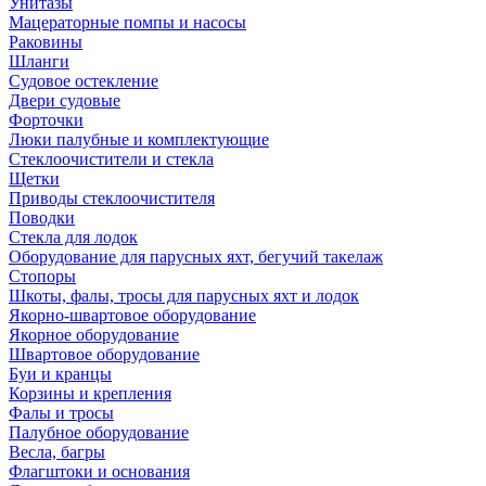
Унитазы
Мацераторные помпы и насосы
Раковины
Шланги
Судовое остекление
Двери судовые
Форточки
Люки палубные и комплектующие
Стеклоочистители и стекла
Щетки
Приводы стеклоочистителя
Поводки
Стекла для лодок
Оборудование для парусных яхт, бегучий такелаж
Стопоры
Шкоты, фалы, тросы для парусных яхт и лодок
Якорно-швартовое оборудование
Якорное оборудование
Швартовое оборудование
Буи и кранцы
Корзины и крепления
Фалы и тросы
Палубное оборудование
Весла, багры
Флагштоки и основания