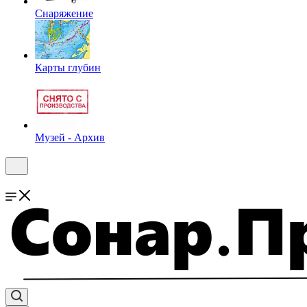
Снаряжение
Карты глубин
Музей - Архив