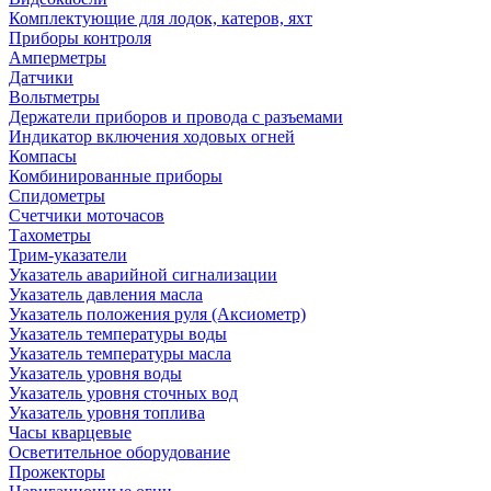
Комплектующие для лодок, катеров, яхт
Приборы контроля
Амперметры
Датчики
Вольтметры
Держатели приборов и провода с разъемами
Индикатор включения ходовых огней
Компасы
Комбинированные приборы
Спидометры
Счетчики моточасов
Тахометры
Трим-указатели
Указатель аварийной сигнализации
Указатель давления масла
Указатель положения руля (Аксиометр)
Указатель температуры воды
Указатель температуры масла
Указатель уровня воды
Указатель уровня сточных вод
Указатель уровня топлива
Часы кварцевые
Осветительное оборудование
Прожекторы