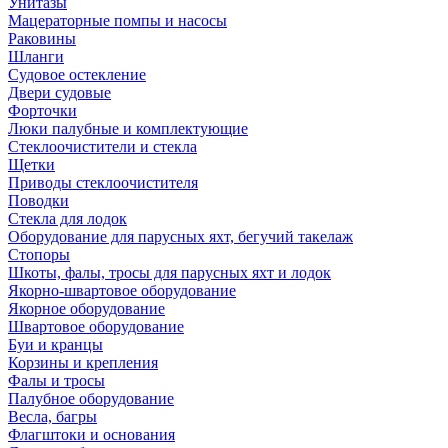
Унитазы
Мацераторные помпы и насосы
Раковины
Шланги
Судовое остекление
Двери судовые
Форточки
Люки палубные и комплектующие
Стеклоочистители и стекла
Щетки
Приводы стеклоочистителя
Поводки
Стекла для лодок
Оборудование для парусных яхт, бегучий такелаж
Стопоры
Шкоты, фалы, тросы для парусных яхт и лодок
Якорно-швартовое оборудование
Якорное оборудование
Швартовое оборудование
Буи и кранцы
Корзины и крепления
Фалы и тросы
Палубное оборудование
Весла, багры
Флагштоки и основания