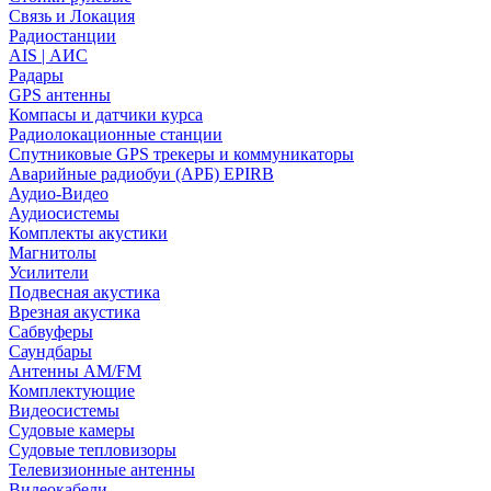
Связь и Локация
Радиостанции
AIS | АИС
Радары
GPS антенны
Компасы и датчики курса
Радиолокационные станции
Спутниковые GPS трекеры и коммуникаторы
Аварийные радиобуи (АРБ) EPIRB
Аудио-Видео
Аудиосистемы
Комплекты акустики
Магнитолы
Усилители
Подвесная акустика
Врезная акустика
Сабвуферы
Саундбары
Антенны AM/FM
Комплектующие
Видеосистемы
Судовые камеры
Cудовые тепловизоры
Телевизионные антенны
Видеокабели