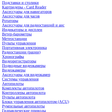
Подставки и столики
Картридеры - Card Reader
Аксессуары для навигаторов
Аксессуары для часов
Ротаторы
Аксессуары для радиостанций и аис
Индикаторы и дисплеи
Ветер-барометры
Метеостанции
Пульты управления
Портативная электроника
Радиостанции (рации)
Хронографы
Видеорегистраторы
Подводные видеокамеры
Видеокамеры
Аксессуары для видеокамер
Системы управления
Автопилоты
Комплекты автопилотов
Контроллеры автопилота
Пульты автопилота
Блоки управления автопилотом (ACU)
Румпельные автопилоты
Гидравлические приводы