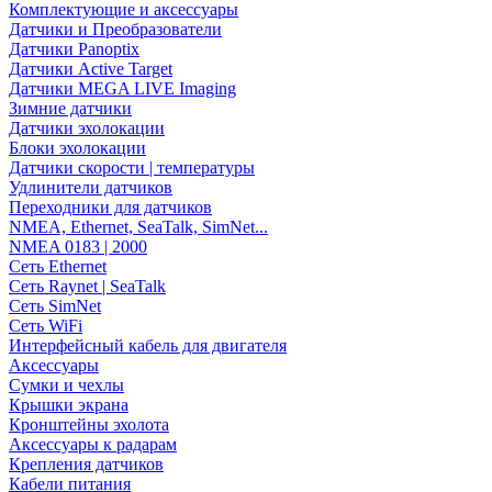
Комплектующие и аксессуары
Датчики и Преобразователи
Датчики Panoptix
Датчики Active Target
Датчики MEGA LIVE Imaging
Зимние датчики
Датчики эхолокации
Блоки эхолокации
Датчики скорости | температуры
Удлинители датчиков
Переходники для датчиков
NMEA, Ethernet, SeaTalk, SimNet...
NMEA 0183 | 2000
Сеть Ethernet
Сеть Raynet | SeaTalk
Сеть SimNet
Сеть WiFi
Интерфейсный кабель для двигателя
Аксессуары
Сумки и чехлы
Крышки экрана
Кронштейны эхолота
Аксессуары к радарам
Крепления датчиков
Кабели питания