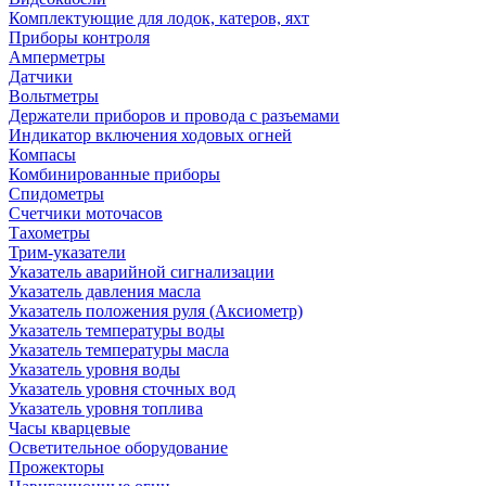
Комплектующие для лодок, катеров, яхт
Приборы контроля
Амперметры
Датчики
Вольтметры
Держатели приборов и провода с разъемами
Индикатор включения ходовых огней
Компасы
Комбинированные приборы
Спидометры
Счетчики моточасов
Тахометры
Трим-указатели
Указатель аварийной сигнализации
Указатель давления масла
Указатель положения руля (Аксиометр)
Указатель температуры воды
Указатель температуры масла
Указатель уровня воды
Указатель уровня сточных вод
Указатель уровня топлива
Часы кварцевые
Осветительное оборудование
Прожекторы