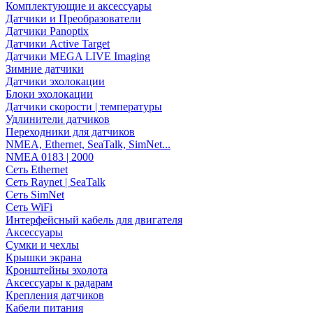
Комплектующие и аксессуары
Датчики и Преобразователи
Датчики Panoptix
Датчики Active Target
Датчики MEGA LIVE Imaging
Зимние датчики
Датчики эхолокации
Блоки эхолокации
Датчики скорости | температуры
Удлинители датчиков
Переходники для датчиков
NMEA, Ethernet, SeaTalk, SimNet...
NMEA 0183 | 2000
Сеть Ethernet
Сеть Raynet | SeaTalk
Сеть SimNet
Сеть WiFi
Интерфейсный кабель для двигателя
Аксессуары
Сумки и чехлы
Крышки экрана
Кронштейны эхолота
Аксессуары к радарам
Крепления датчиков
Кабели питания