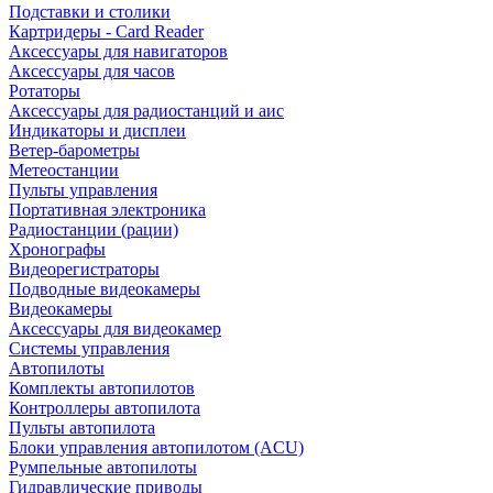
Подставки и столики
Картридеры - Card Reader
Аксессуары для навигаторов
Аксессуары для часов
Ротаторы
Аксессуары для радиостанций и аис
Индикаторы и дисплеи
Ветер-барометры
Метеостанции
Пульты управления
Портативная электроника
Радиостанции (рации)
Хронографы
Видеорегистраторы
Подводные видеокамеры
Видеокамеры
Аксессуары для видеокамер
Системы управления
Автопилоты
Комплекты автопилотов
Контроллеры автопилота
Пульты автопилота
Блоки управления автопилотом (ACU)
Румпельные автопилоты
Гидравлические приводы