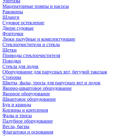
Унитазы
Мацераторные помпы и насосы
Раковины
Шланги
Судовое остекление
Двери судовые
Форточки
Люки палубные и комплектующие
Стеклоочистители и стекла
Щетки
Приводы стеклоочистителя
Поводки
Стекла для лодок
Оборудование для парусных яхт, бегучий такелаж
Стопоры
Шкоты, фалы, тросы для парусных яхт и лодок
Якорно-швартовое оборудование
Якорное оборудование
Швартовое оборудование
Буи и кранцы
Корзины и крепления
Фалы и тросы
Палубное оборудование
Весла, багры
Флагштоки и основания