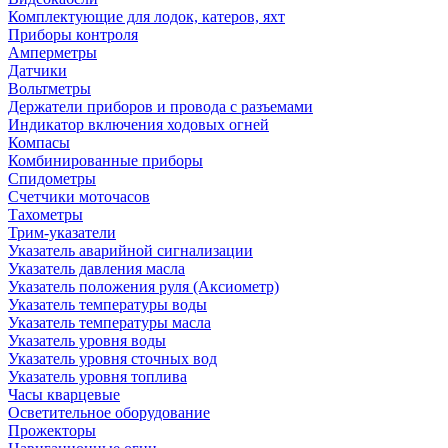
Комплектующие для лодок, катеров, яхт
Приборы контроля
Амперметры
Датчики
Вольтметры
Держатели приборов и провода с разъемами
Индикатор включения ходовых огней
Компасы
Комбинированные приборы
Спидометры
Счетчики моточасов
Тахометры
Трим-указатели
Указатель аварийной сигнализации
Указатель давления масла
Указатель положения руля (Аксиометр)
Указатель температуры воды
Указатель температуры масла
Указатель уровня воды
Указатель уровня сточных вод
Указатель уровня топлива
Часы кварцевые
Осветительное оборудование
Прожекторы