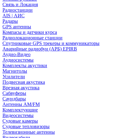
Связь и Локация
Радиостанции
AIS | АИС
Радары
GPS антенны
Компасы и датчики курса
Радиолокационные станции
Спутниковые GPS трекеры и коммуникаторы
Аварийные радиобуи (АРБ) EPIRB
Аудио-Видео
Аудиосистемы
Комплекты акустики
Магнитолы
Усилители
Подвесная акустика
Врезная акустика
Сабвуферы
Саундбары
Антенны AM/FM
Комплектующие
Видеосистемы
Судовые камеры
Cудовые тепловизоры
Телевизионные антенны
Видеокабели