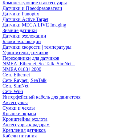
Комплектующие и аксессуары
Датчики и Преобразователи
Датчики Panoptix
Датчики Active Target
Датчики MEGA LIVE Imaging
Зимние датчики
Датчики эхолокации
Блоки эхолокации
Датчики скорости | температуры
Удлинители датчиков
Переходники для датчиков
NMEA, Ethernet, SeaTalk, SimNet...
NMEA 0183 | 2000
Сеть Ethernet
Сеть Raynet | SeaTalk
Сеть SimNet
Сеть WiFi
Интерфейсный кабель для двигателя
Аксессуары
Сумки и чехлы
Крышки экрана
Кронштейны эхолота
Аксессуары к радарам
Крепления датчиков
Кабели питания