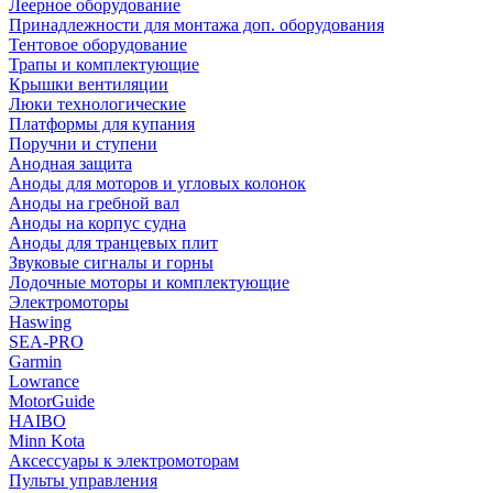
Леерное оборудование
Принадлежности для монтажа доп. оборудования
Тентовое оборудование
Трапы и комплектующие
Крышки вентиляции
Люки технологические
Платформы для купания
Поручни и ступени
Анодная защита
Аноды для моторов и угловых колонок
Аноды на гребной вал
Аноды на корпус судна
Аноды для транцевых плит
Звуковые сигналы и горны
Лодочные моторы и комплектующие
Электромоторы
Haswing
SEA-PRO
Garmin
Lowrance
MotorGuide
HAIBO
Minn Kota
Аксессуары к электромоторам
Пульты управления