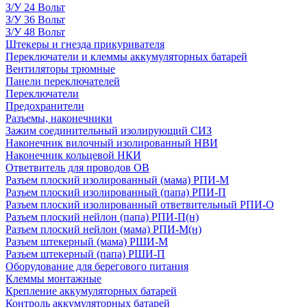
З/У 24 Вольт
З/У 36 Вольт
З/У 48 Вольт
Штекеры и гнезда прикуривателя
Переключатели и клеммы аккумуляторных батарей
Вентиляторы трюмные
Панели переключателей
Переключатели
Предохранители
Разъемы, наконечники
Зажим соединительный изолирующий СИЗ
Наконечник вилочный изолированный НВИ
Наконечник кольцевой НКИ
Ответвитель для проводов ОВ
Разъем плоский изолированный (мама) РПИ-М
Разъем плоский изолированный (папа) РПИ-П
Разъем плоский изолированный ответвительный РПИ-О
Разъем плоский нейлон (папа) РПИ-П(н)
Разъем плоский нейлон (мама) РПИ-М(н)
Разъем штекерный (мама) РШИ-М
Разъем штекерный (папа) РШИ-П
Оборудование для берегового питания
Клеммы монтажные
Крепление аккумуляторных батарей
Контроль аккумуляторных батарей