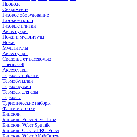
Провода
Снаряжение
Газовое оборудование
Газовые грили
Газовые плитки
Аксессуары
Ножи и мультитулы
Ножи
Мультитулы
Аксессуары
Средства от насекомых
Thermacell
Аксессуары
Термосы и фляги
Термобутылки
Термокружки
Термосы для еды
Термосы
Туристические наборы
Фляги и стопки
Бинокли
Бинокли Veber Silver Line
Бинокли Veber Sputnik
Бинокли Classic PRO Veber
Бинокли Veber Alfa&Omega