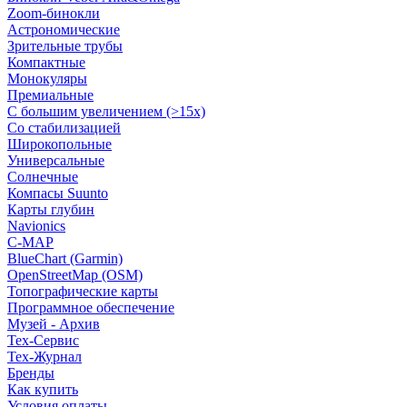
Zoom-бинокли
Астрономические
Зрительные трубы
Компактные
Монокуляры
Премиальные
С большим увеличением (>15x)
Со стабилизацией
Широкопольные
Универсальные
Солнечные
Компасы Suunto
Карты глубин
Navionics
C-MAP
BlueChart (Garmin)
OpenStreetMap (OSM)
Топографические карты
Программное обеспечение
Музей - Архив
Tex-Сервис
Тех-Журнал
Бренды
Как купить
Условия оплаты