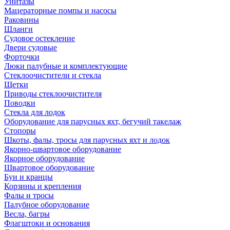
Унитазы
Мацераторные помпы и насосы
Раковины
Шланги
Судовое остекление
Двери судовые
Форточки
Люки палубные и комплектующие
Стеклоочистители и стекла
Щетки
Приводы стеклоочистителя
Поводки
Стекла для лодок
Оборудование для парусных яхт, бегучий такелаж
Стопоры
Шкоты, фалы, тросы для парусных яхт и лодок
Якорно-швартовое оборудование
Якорное оборудование
Швартовое оборудование
Буи и кранцы
Корзины и крепления
Фалы и тросы
Палубное оборудование
Весла, багры
Флагштоки и основания