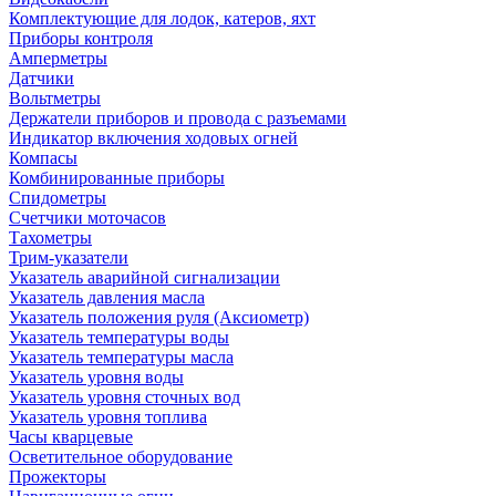
Комплектующие для лодок, катеров, яхт
Приборы контроля
Амперметры
Датчики
Вольтметры
Держатели приборов и провода с разъемами
Индикатор включения ходовых огней
Компасы
Комбинированные приборы
Спидометры
Счетчики моточасов
Тахометры
Трим-указатели
Указатель аварийной сигнализации
Указатель давления масла
Указатель положения руля (Аксиометр)
Указатель температуры воды
Указатель температуры масла
Указатель уровня воды
Указатель уровня сточных вод
Указатель уровня топлива
Часы кварцевые
Осветительное оборудование
Прожекторы