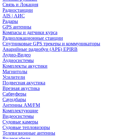
Связь и Локация
Радиостанции
AIS | АИС
Радары
GPS антенны
Компасы и датчики курса
Радиолокационные станции
Спутниковые GPS трекеры и коммуникаторы
Аварийные радиобуи (АРБ) EPIRB
Аудио-Видео
Аудиосистемы
Комплекты акустики
Магнитолы
Усилители
Подвесная акустика
Врезная акустика
Сабвуферы
Саундбары
Антенны AM/FM
Комплектующие
Видеосистемы
Судовые камеры
Cудовые тепловизоры
Телевизионные антенны
Видеокабели