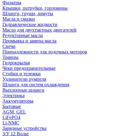
Фильтры
Крышки, патрубки, горловины
Шланги, груши, хомуты
Масла и смазки
Гидравлические жидкости
Масло для двухтактных двигателей
Редукторные масла
Промывка и замена масла
Свечи
Принадлежности для лодочных моторов
Транцы
Гидрокрылья
Чеки предохранительные
Стойки и тележки
Удлинители румпеля
Шланги для систем охлаждения
Выхлопные шланги
Электрика
Аккумуляторы
Бытовые
AGM, GEL
LiFePO4
Li-NMC
Зарядные устройства
З/У 12 Вольт