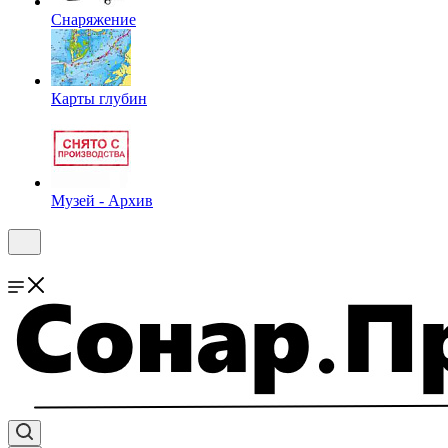
Снаряжение
Карты глубин
Музей - Архив