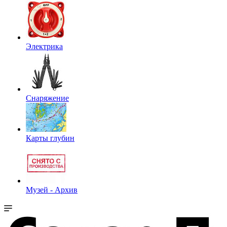
Электрика
Снаряжение
Карты глубин
Музей - Архив