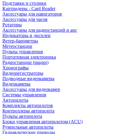
Подставки и столики
Картридеры - Card Reader
Аксессуары для навигаторов
Аксессуары для часов
Ротаторы
Аксессуары для радиостанций и аис
Индикаторы и дисплеи
Ветер-барометры
Метеостанции
Пульты управления
Портативная электроника
Радиостанции (рации)
Хронографы
Видеорегистраторы
Подводные видеокамеры
Видеокамеры
Аксессуары для видеокамер
Системы управления
Автопилоты
Комплекты автопилотов
Контроллеры автопилота
Пульты автопилота
Блоки управления автопилотом (ACU)
Румпельные автопилоты
Гидравлические приводы