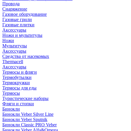
Провода
Снаряжение
Газовое оборудование
Газовые грили
Газовые плитки
Аксессуары
Ножи и мультитулы
Ножи
Мультитулы
Аксессуары
Средства от насекомых
Thermacell
Аксессуары
Термосы и фляги
Термобутылки
Термокружки
Термосы для еды
Термосы
Туристические наборы
Фляги и стопки
Бинокли
Бинокли Veber Silver Line
Бинокли Veber Sputnik
Бинокли Classic PRO Veber
Бинокли Veber Alfa&Omega