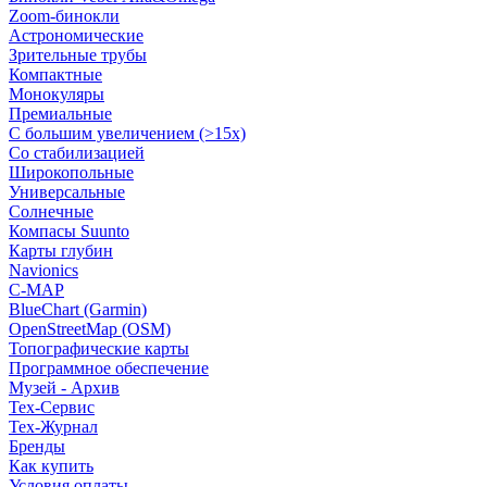
Zoom-бинокли
Астрономические
Зрительные трубы
Компактные
Монокуляры
Премиальные
С большим увеличением (>15x)
Со стабилизацией
Широкопольные
Универсальные
Солнечные
Компасы Suunto
Карты глубин
Navionics
C-MAP
BlueChart (Garmin)
OpenStreetMap (OSM)
Топографические карты
Программное обеспечение
Музей - Архив
Tex-Сервис
Тех-Журнал
Бренды
Как купить
Условия оплаты