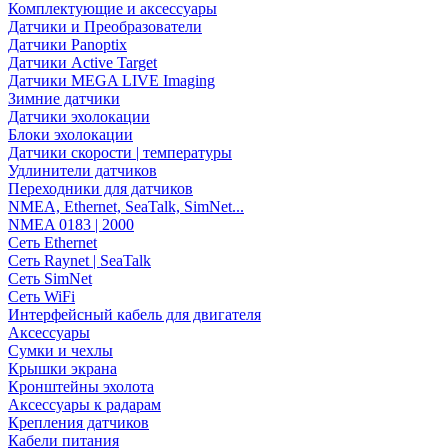
Комплектующие и аксессуары
Датчики и Преобразователи
Датчики Panoptix
Датчики Active Target
Датчики MEGA LIVE Imaging
Зимние датчики
Датчики эхолокации
Блоки эхолокации
Датчики скорости | температуры
Удлинители датчиков
Переходники для датчиков
NMEA, Ethernet, SeaTalk, SimNet...
NMEA 0183 | 2000
Сеть Ethernet
Сеть Raynet | SeaTalk
Сеть SimNet
Сеть WiFi
Интерфейсный кабель для двигателя
Аксессуары
Сумки и чехлы
Крышки экрана
Кронштейны эхолота
Аксессуары к радарам
Крепления датчиков
Кабели питания