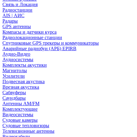
Связь и Локация
Радиостанции
AIS | АИС
Радары
GPS антенны
Компасы и датчики курса
Радиолокационные станции
Спутниковые GPS трекеры и коммуникаторы
Аварийные радиобуи (АРБ) EPIRB
Аудио-Видео
Аудиосистемы
Комплекты акустики
Магнитолы
Усилители
Подвесная акустика
Врезная акустика
Сабвуферы
Саундбары
Антенны AM/FM
Комплектующие
Видеосистемы
Судовые камеры
Cудовые тепловизоры
Телевизионные антенны
Видеокабели