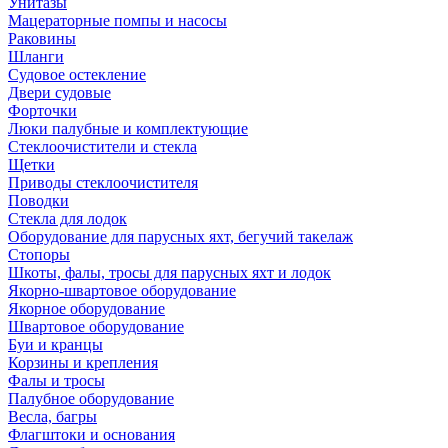
Унитазы
Мацераторные помпы и насосы
Раковины
Шланги
Судовое остекление
Двери судовые
Форточки
Люки палубные и комплектующие
Стеклоочистители и стекла
Щетки
Приводы стеклоочистителя
Поводки
Стекла для лодок
Оборудование для парусных яхт, бегучий такелаж
Стопоры
Шкоты, фалы, тросы для парусных яхт и лодок
Якорно-швартовое оборудование
Якорное оборудование
Швартовое оборудование
Буи и кранцы
Корзины и крепления
Фалы и тросы
Палубное оборудование
Весла, багры
Флагштоки и основания