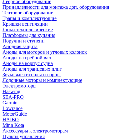
Леерное оборудование
Принадлежности для монтажа доп. оборудования
Тентовое оборудование
Трапы и комплектующие
Крышки вентиляции
Люки технологические
Платформы для купания
Поручни и ступени
Анодная защита
Аноды для моторов и угловых колонок
Аноды на гребной вал
Аноды на корпус судна
Аноды для транцевых плит
Звуковые сигналы и горны
Лодочные моторы и комплектующие
Электромоторы
Haswing
SEA-PRO
Garmin
Lowrance
MotorGuide
HAIBO
Minn Kota
Аксессуары к электромоторам
Пульты управления