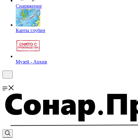
Снаряжение
Карты глубин
Музей - Архив