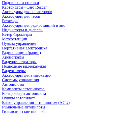
Подставки и столики
Картридеры - Card Reader
Аксессуары для навигаторов
Аксессуары для часов
Ротаторы
Аксессуары для радиостанций и аис
Индикаторы и дисплеи
Ветер-барометры
Метеостанции
Пульты управления
Портативная электроника
Радиостанции (рации)
Хронографы
Видеорегистраторы
Подводные видеокамеры
Видеокамеры
Аксессуары для видеокамер
Системы управления
Автопилоты
Комплекты автопилотов
Контроллеры автопилота
Пульты автопилота
Блоки управления автопилотом (ACU)
Румпельные автопилоты
Гидравлические приводы