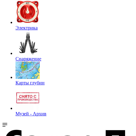
Электрика
Снаряжение
Карты глубин
Музей - Архив