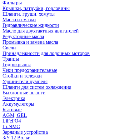
Фильтры
Крышки, патрубки, горловины
Шланги, груши, хомуты
Масла и смазки
Гидравлические жидкости
Масло для двухтактных двигателей
Редукторные масла
Промывка и замена масла
Свечи
Принадлежности для лодочных моторов
Транцы
Гидрокрылья
Чеки предохранительные
Стойки и тележки
Удлинители румпеля
Шланги для систем охлаждения
Выхлопные шланги
Электрика
Аккумуляторы
Бытовые
AGM, GEL
LiFePO4
Li-NMC
Зарядные устройства
З/У 12 Вольт