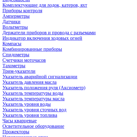
Комплектующие для лодок, катеров, яхт
Приборы контроля
Амперметры
Датчики
Вольтметры
Держатели приборов и провода с разъемами
Индикатор включения ходовых огней
Компасы
Комбинированные приборы
Спидометры
Счетчики моточасов
Тахометры
Трим-указатели
Указатель аварийной сигнализации
Указатель давления масла
Указатель положения руля (Аксиометр)
Указатель температуры воды
Указатель температуры масла
Указатель уровня воды
Указатель уровня сточных вод
Указатель уровня топлива
Часы кварцевые
Осветительное оборудование
Прожекторы