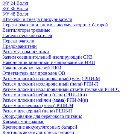
З/У 24 Вольт
З/У 36 Вольт
З/У 48 Вольт
Штекеры и гнезда прикуривателя
Переключатели и клеммы аккумуляторных батарей
Вентиляторы трюмные
Панели переключателей
Переключатели
Предохранители
Разъемы, наконечники
Зажим соединительный изолирующий СИЗ
Наконечник вилочный изолированный НВИ
Наконечник кольцевой НКИ
Ответвитель для проводов ОВ
Разъем плоский изолированный (мама) РПИ-М
Разъем плоский изолированный (папа) РПИ-П
Разъем плоский изолированный ответвительный РПИ-О
Разъем плоский нейлон (папа) РПИ-П(н)
Разъем плоский нейлон (мама) РПИ-М(н)
Разъем штекерный (мама) РШИ-М
Разъем штекерный (папа) РШИ-П
Оборудование для берегового питания
Клеммы монтажные
Крепление аккумуляторных батарей
Контроль аккумуляторных батарей