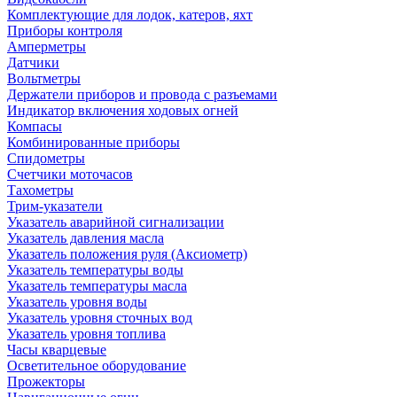
Комплектующие для лодок, катеров, яхт
Приборы контроля
Амперметры
Датчики
Вольтметры
Держатели приборов и провода с разъемами
Индикатор включения ходовых огней
Компасы
Комбинированные приборы
Спидометры
Счетчики моточасов
Тахометры
Трим-указатели
Указатель аварийной сигнализации
Указатель давления масла
Указатель положения руля (Аксиометр)
Указатель температуры воды
Указатель температуры масла
Указатель уровня воды
Указатель уровня сточных вод
Указатель уровня топлива
Часы кварцевые
Осветительное оборудование
Прожекторы