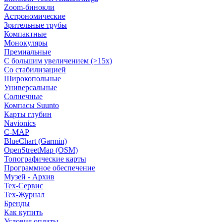
Zoom-бинокли
Астрономические
Зрительные трубы
Компактные
Монокуляры
Премиальные
С большим увеличением (>15x)
Со стабилизацией
Широкопольные
Универсальные
Солнечные
Компасы Suunto
Карты глубин
Navionics
C-MAP
BlueChart (Garmin)
OpenStreetMap (OSM)
Топографические карты
Программное обеспечение
Музей - Архив
Tex-Сервис
Тех-Журнал
Бренды
Как купить
Условия оплаты