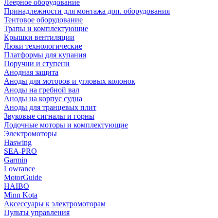
Леерное оборудование
Принадлежности для монтажа доп. оборудования
Тентовое оборудование
Трапы и комплектующие
Крышки вентиляции
Люки технологические
Платформы для купания
Поручни и ступени
Анодная защита
Аноды для моторов и угловых колонок
Аноды на гребной вал
Аноды на корпус судна
Аноды для транцевых плит
Звуковые сигналы и горны
Лодочные моторы и комплектующие
Электромоторы
Haswing
SEA-PRO
Garmin
Lowrance
MotorGuide
HAIBO
Minn Kota
Аксессуары к электромоторам
Пульты управления