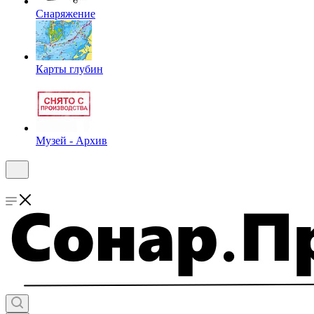
Снаряжение
Карты глубин
Музей - Архив