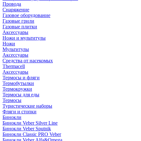
Провода
Снаряжение
Газовое оборудование
Газовые грили
Газовые плитки
Аксессуары
Ножи и мультитулы
Ножи
Мультитулы
Аксессуары
Средства от насекомых
Thermacell
Аксессуары
Термосы и фляги
Термобутылки
Термокружки
Термосы для еды
Термосы
Туристические наборы
Фляги и стопки
Бинокли
Бинокли Veber Silver Line
Бинокли Veber Sputnik
Бинокли Classic PRO Veber
Бинокли Veber Alfa&Omega