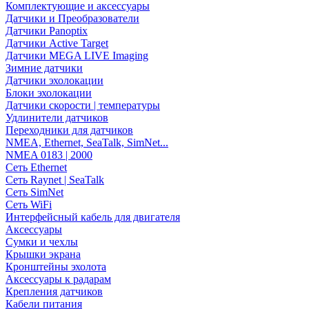
Комплектующие и аксессуары
Датчики и Преобразователи
Датчики Panoptix
Датчики Active Target
Датчики MEGA LIVE Imaging
Зимние датчики
Датчики эхолокации
Блоки эхолокации
Датчики скорости | температуры
Удлинители датчиков
Переходники для датчиков
NMEA, Ethernet, SeaTalk, SimNet...
NMEA 0183 | 2000
Сеть Ethernet
Сеть Raynet | SeaTalk
Сеть SimNet
Сеть WiFi
Интерфейсный кабель для двигателя
Аксессуары
Сумки и чехлы
Крышки экрана
Кронштейны эхолота
Аксессуары к радарам
Крепления датчиков
Кабели питания