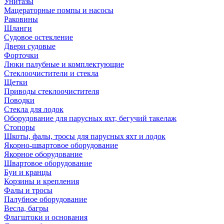
Унитазы
Мацераторные помпы и насосы
Раковины
Шланги
Судовое остекление
Двери судовые
Форточки
Люки палубные и комплектующие
Стеклоочистители и стекла
Щетки
Приводы стеклоочистителя
Поводки
Стекла для лодок
Оборудование для парусных яхт, бегучий такелаж
Стопоры
Шкоты, фалы, тросы для парусных яхт и лодок
Якорно-швартовое оборудование
Якорное оборудование
Швартовое оборудование
Буи и кранцы
Корзины и крепления
Фалы и тросы
Палубное оборудование
Весла, багры
Флагштоки и основания