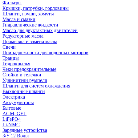
Фильтры
Крышки, патрубки, горловины
Шланги, груши, хомуты
Масла и смазки
Гидравлические жидкости
Масло для двухтактных двигателей
Редукторные масла
Промывка и замена масла
Свечи
Принадлежности для лодочных моторов
Транцы
Гидрокрылья
Чеки предохранительные
Стойки и тележки
Удлинители румпеля
Шланги для систем охлаждения
Выхлопные шланги
Электрика
Аккумуляторы
Бытовые
AGM, GEL
LiFePO4
Li-NMC
Зарядные устройства
З/У 12 Вольт