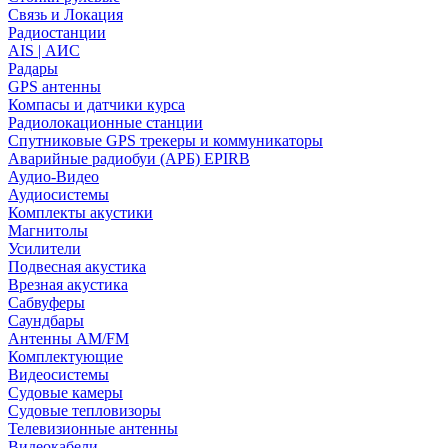
Связь и Локация
Радиостанции
AIS | АИС
Радары
GPS антенны
Компасы и датчики курса
Радиолокационные станции
Спутниковые GPS трекеры и коммуникаторы
Аварийные радиобуи (АРБ) EPIRB
Аудио-Видео
Аудиосистемы
Комплекты акустики
Магнитолы
Усилители
Подвесная акустика
Врезная акустика
Сабвуферы
Саундбары
Антенны AM/FM
Комплектующие
Видеосистемы
Судовые камеры
Cудовые тепловизоры
Телевизионные антенны
Видеокабели