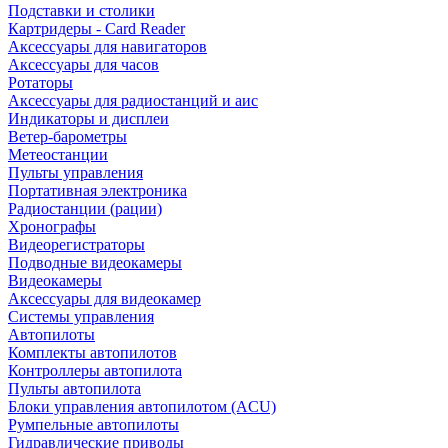
Подставки и столики
Картридеры - Card Reader
Аксессуары для навигаторов
Аксессуары для часов
Ротаторы
Аксессуары для радиостанций и аис
Индикаторы и дисплеи
Ветер-барометры
Метеостанции
Пульты управления
Портативная электроника
Радиостанции (рации)
Хронографы
Видеорегистраторы
Подводные видеокамеры
Видеокамеры
Аксессуары для видеокамер
Системы управления
Автопилоты
Комплекты автопилотов
Контроллеры автопилота
Пульты автопилота
Блоки управления автопилотом (ACU)
Румпельные автопилоты
Гидравлические приводы