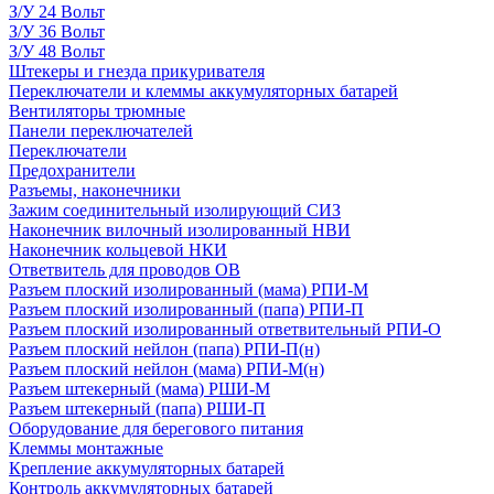
З/У 24 Вольт
З/У 36 Вольт
З/У 48 Вольт
Штекеры и гнезда прикуривателя
Переключатели и клеммы аккумуляторных батарей
Вентиляторы трюмные
Панели переключателей
Переключатели
Предохранители
Разъемы, наконечники
Зажим соединительный изолирующий СИЗ
Наконечник вилочный изолированный НВИ
Наконечник кольцевой НКИ
Ответвитель для проводов ОВ
Разъем плоский изолированный (мама) РПИ-М
Разъем плоский изолированный (папа) РПИ-П
Разъем плоский изолированный ответвительный РПИ-О
Разъем плоский нейлон (папа) РПИ-П(н)
Разъем плоский нейлон (мама) РПИ-М(н)
Разъем штекерный (мама) РШИ-М
Разъем штекерный (папа) РШИ-П
Оборудование для берегового питания
Клеммы монтажные
Крепление аккумуляторных батарей
Контроль аккумуляторных батарей