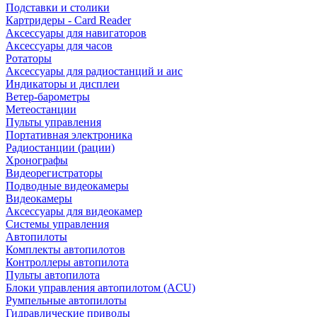
Подставки и столики
Картридеры - Card Reader
Аксессуары для навигаторов
Аксессуары для часов
Ротаторы
Аксессуары для радиостанций и аис
Индикаторы и дисплеи
Ветер-барометры
Метеостанции
Пульты управления
Портативная электроника
Радиостанции (рации)
Хронографы
Видеорегистраторы
Подводные видеокамеры
Видеокамеры
Аксессуары для видеокамер
Системы управления
Автопилоты
Комплекты автопилотов
Контроллеры автопилота
Пульты автопилота
Блоки управления автопилотом (ACU)
Румпельные автопилоты
Гидравлические приводы