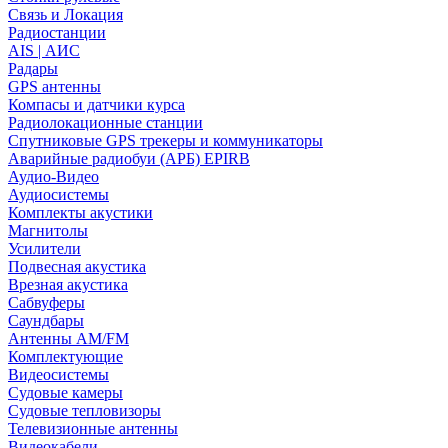
Связь и Локация
Радиостанции
AIS | АИС
Радары
GPS антенны
Компасы и датчики курса
Радиолокационные станции
Спутниковые GPS трекеры и коммуникаторы
Аварийные радиобуи (АРБ) EPIRB
Аудио-Видео
Аудиосистемы
Комплекты акустики
Магнитолы
Усилители
Подвесная акустика
Врезная акустика
Сабвуферы
Саундбары
Антенны AM/FM
Комплектующие
Видеосистемы
Судовые камеры
Cудовые тепловизоры
Телевизионные антенны
Видеокабели