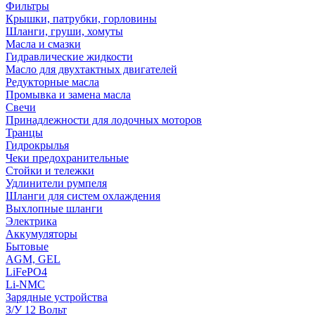
Фильтры
Крышки, патрубки, горловины
Шланги, груши, хомуты
Масла и смазки
Гидравлические жидкости
Масло для двухтактных двигателей
Редукторные масла
Промывка и замена масла
Свечи
Принадлежности для лодочных моторов
Транцы
Гидрокрылья
Чеки предохранительные
Стойки и тележки
Удлинители румпеля
Шланги для систем охлаждения
Выхлопные шланги
Электрика
Аккумуляторы
Бытовые
AGM, GEL
LiFePO4
Li-NMC
Зарядные устройства
З/У 12 Вольт