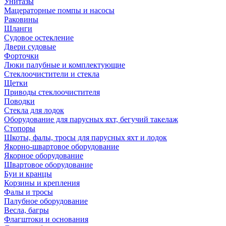
Унитазы
Мацераторные помпы и насосы
Раковины
Шланги
Судовое остекление
Двери судовые
Форточки
Люки палубные и комплектующие
Стеклоочистители и стекла
Щетки
Приводы стеклоочистителя
Поводки
Стекла для лодок
Оборудование для парусных яхт, бегучий такелаж
Стопоры
Шкоты, фалы, тросы для парусных яхт и лодок
Якорно-швартовое оборудование
Якорное оборудование
Швартовое оборудование
Буи и кранцы
Корзины и крепления
Фалы и тросы
Палубное оборудование
Весла, багры
Флагштоки и основания