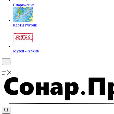
Снаряжение
Карты глубин
Музей - Архив