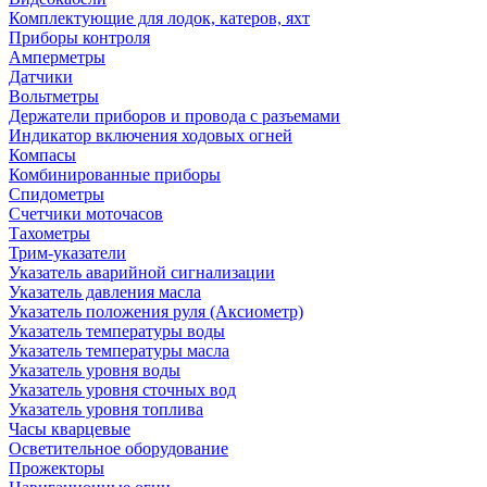
Комплектующие для лодок, катеров, яхт
Приборы контроля
Амперметры
Датчики
Вольтметры
Держатели приборов и провода с разъемами
Индикатор включения ходовых огней
Компасы
Комбинированные приборы
Спидометры
Счетчики моточасов
Тахометры
Трим-указатели
Указатель аварийной сигнализации
Указатель давления масла
Указатель положения руля (Аксиометр)
Указатель температуры воды
Указатель температуры масла
Указатель уровня воды
Указатель уровня сточных вод
Указатель уровня топлива
Часы кварцевые
Осветительное оборудование
Прожекторы