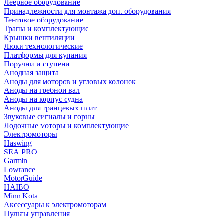
Леерное оборудование
Принадлежности для монтажа доп. оборудования
Тентовое оборудование
Трапы и комплектующие
Крышки вентиляции
Люки технологические
Платформы для купания
Поручни и ступени
Анодная защита
Аноды для моторов и угловых колонок
Аноды на гребной вал
Аноды на корпус судна
Аноды для транцевых плит
Звуковые сигналы и горны
Лодочные моторы и комплектующие
Электромоторы
Haswing
SEA-PRO
Garmin
Lowrance
MotorGuide
HAIBO
Minn Kota
Аксессуары к электромоторам
Пульты управления