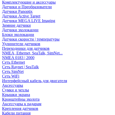
Комплектующие и аксессуары
Датчики и Преобразователи
Датчики Panoptix
Датчики Active Target
Датчики MEGA LIVE Imaging
Зимние датчики
Датчики эхолокации
Блоки эхолокации
Датчики скорости | температуры
Удлинители датчиков
Переходники для датчиков
NMEA, Ethernet, SeaTalk, SimNet...
NMEA 0183 | 2000
Сеть Ethernet
Сеть Raynet | SeaTalk
Сеть SimNet
Сеть WiFi
Интерфейсный кабель для двигателя
Аксессуары
Сумки и чехлы
Крышки экрана
Кронштейны эхолота
Аксессуары к радарам
Крепления датчиков
Кабели питания