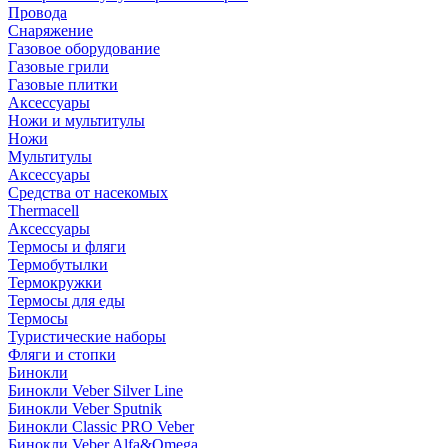
Провода
Снаряжение
Газовое оборудование
Газовые грили
Газовые плитки
Аксессуары
Ножи и мультитулы
Ножи
Мультитулы
Аксессуары
Средства от насекомых
Thermacell
Аксессуары
Термосы и фляги
Термобутылки
Термокружки
Термосы для еды
Термосы
Туристические наборы
Фляги и стопки
Бинокли
Бинокли Veber Silver Line
Бинокли Veber Sputnik
Бинокли Classic PRO Veber
Бинокли Veber Alfa&Omega