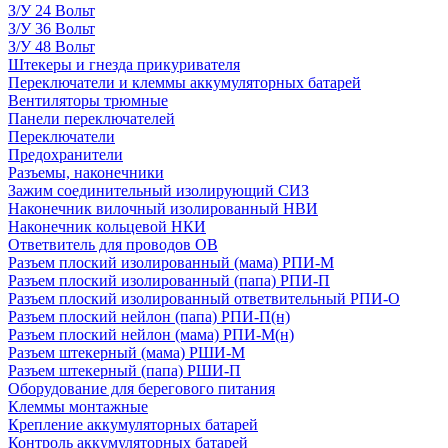
З/У 24 Вольт
З/У 36 Вольт
З/У 48 Вольт
Штекеры и гнезда прикуривателя
Переключатели и клеммы аккумуляторных батарей
Вентиляторы трюмные
Панели переключателей
Переключатели
Предохранители
Разъемы, наконечники
Зажим соединительный изолирующий СИЗ
Наконечник вилочный изолированный НВИ
Наконечник кольцевой НКИ
Ответвитель для проводов ОВ
Разъем плоский изолированный (мама) РПИ-М
Разъем плоский изолированный (папа) РПИ-П
Разъем плоский изолированный ответвительный РПИ-О
Разъем плоский нейлон (папа) РПИ-П(н)
Разъем плоский нейлон (мама) РПИ-М(н)
Разъем штекерный (мама) РШИ-М
Разъем штекерный (папа) РШИ-П
Оборудование для берегового питания
Клеммы монтажные
Крепление аккумуляторных батарей
Контроль аккумуляторных батарей