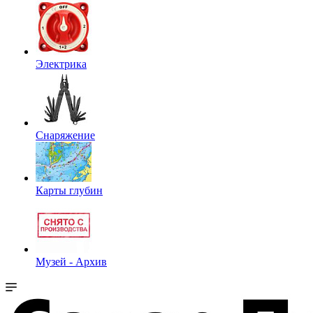
Электрика
Снаряжение
Карты глубин
Музей - Архив