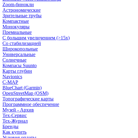
Zoom-бинокли
Астрономические
Зрительные трубы
Компактные
Монокуляры
Премиальные
С большим увеличением (>15x)
Со стабилизацией
Широкопольные
Универсальные
Солнечные
Компасы Suunto
Карты глубин
Navionics
C-MAP
BlueChart (Garmin)
OpenStreetMap (OSM)
Топографические карты
Программное обеспечение
Музей - Архив
Tex-Сервис
Тех-Журнал
Бренды
Как купить
Условия оплаты