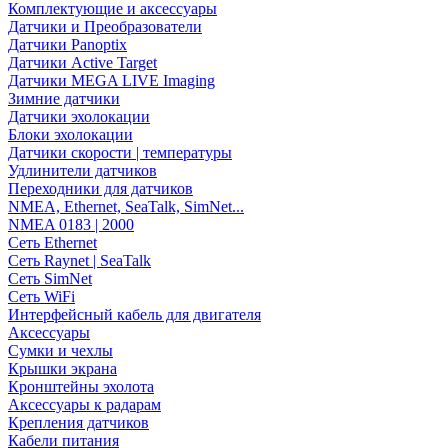
Комплектующие и аксессуары
Датчики и Преобразователи
Датчики Panoptix
Датчики Active Target
Датчики MEGA LIVE Imaging
Зимние датчики
Датчики эхолокации
Блоки эхолокации
Датчики скорости | температуры
Удлинители датчиков
Переходники для датчиков
NMEA, Ethernet, SeaTalk, SimNet...
NMEA 0183 | 2000
Сеть Ethernet
Сеть Raynet | SeaTalk
Сеть SimNet
Сеть WiFi
Интерфейсный кабель для двигателя
Аксессуары
Сумки и чехлы
Крышки экрана
Кронштейны эхолота
Аксессуары к радарам
Крепления датчиков
Кабели питания