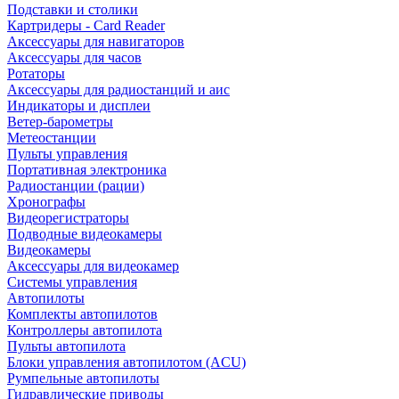
Подставки и столики
Картридеры - Card Reader
Аксессуары для навигаторов
Аксессуары для часов
Ротаторы
Аксессуары для радиостанций и аис
Индикаторы и дисплеи
Ветер-барометры
Метеостанции
Пульты управления
Портативная электроника
Радиостанции (рации)
Хронографы
Видеорегистраторы
Подводные видеокамеры
Видеокамеры
Аксессуары для видеокамер
Системы управления
Автопилоты
Комплекты автопилотов
Контроллеры автопилота
Пульты автопилота
Блоки управления автопилотом (ACU)
Румпельные автопилоты
Гидравлические приводы