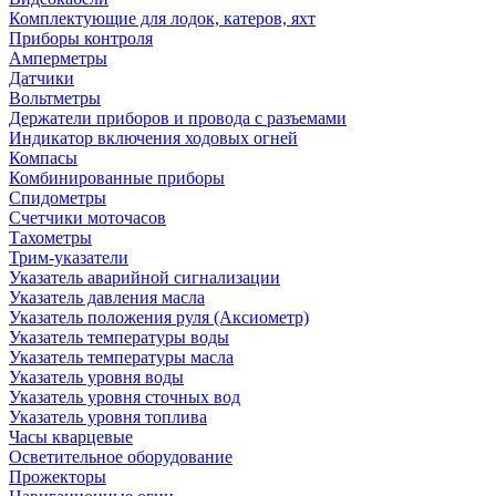
Комплектующие для лодок, катеров, яхт
Приборы контроля
Амперметры
Датчики
Вольтметры
Держатели приборов и провода с разъемами
Индикатор включения ходовых огней
Компасы
Комбинированные приборы
Спидометры
Счетчики моточасов
Тахометры
Трим-указатели
Указатель аварийной сигнализации
Указатель давления масла
Указатель положения руля (Аксиометр)
Указатель температуры воды
Указатель температуры масла
Указатель уровня воды
Указатель уровня сточных вод
Указатель уровня топлива
Часы кварцевые
Осветительное оборудование
Прожекторы