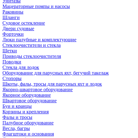
Унитазы
Мацераторные помпы и насосы
Раковины
Шланги
Судовое остекление
Двери судовые
Форточки
Люки палубные и комплектующие
Стеклоочистители и стекла
Щетки
Приводы стеклоочистителя
Поводки
Стекла для лодок
Оборудование для парусных яхт, бегучий такелаж
Стопоры
Шкоты, фалы, тросы для парусных яхт и лодок
Якорно-швартовое оборудование
Якорное оборудование
Швартовое оборудование
Буи и кранцы
Корзины и крепления
Фалы и тросы
Палубное оборудование
Весла, багры
Флагштоки и основания