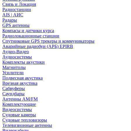
Связь и Локация
Радиостанции
AIS | АИС
Радары
GPS антенны
Компасы и датчики курса
Радиолокационные станции
Спутниковые GPS трекеры и коммуникаторы
Аварийные радиобуи (АРБ) EPIRB
Аудио-Видео
Аудиосистемы
Комплекты акустики
Магнитолы
Усилители
Подвесная акустика
Врезная акустика
Сабвуферы
Саундбары
Антенны AM/FM
Комплектующие
Видеосистемы
Судовые камеры
Cудовые тепловизоры
Телевизионные антенны
Видеокабели