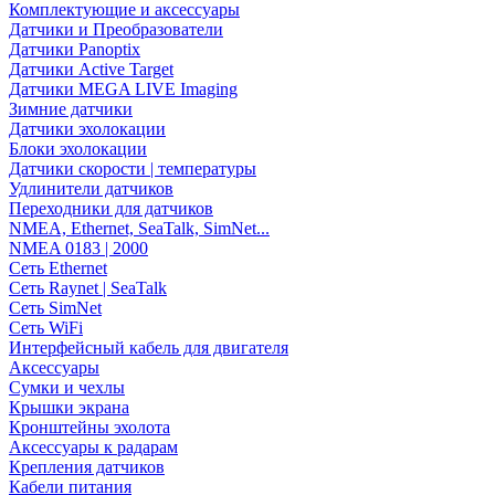
Комплектующие и аксессуары
Датчики и Преобразователи
Датчики Panoptix
Датчики Active Target
Датчики MEGA LIVE Imaging
Зимние датчики
Датчики эхолокации
Блоки эхолокации
Датчики скорости | температуры
Удлинители датчиков
Переходники для датчиков
NMEA, Ethernet, SeaTalk, SimNet...
NMEA 0183 | 2000
Сеть Ethernet
Сеть Raynet | SeaTalk
Сеть SimNet
Сеть WiFi
Интерфейсный кабель для двигателя
Аксессуары
Сумки и чехлы
Крышки экрана
Кронштейны эхолота
Аксессуары к радарам
Крепления датчиков
Кабели питания