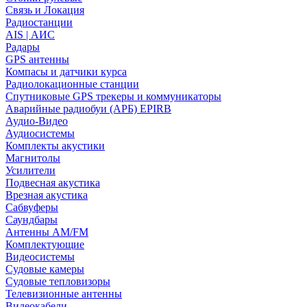
Связь и Локация
Радиостанции
AIS | АИС
Радары
GPS антенны
Компасы и датчики курса
Радиолокационные станции
Спутниковые GPS трекеры и коммуникаторы
Аварийные радиобуи (АРБ) EPIRB
Аудио-Видео
Аудиосистемы
Комплекты акустики
Магнитолы
Усилители
Подвесная акустика
Врезная акустика
Сабвуферы
Саундбары
Антенны AM/FM
Комплектующие
Видеосистемы
Судовые камеры
Cудовые тепловизоры
Телевизионные антенны
Видеокабели