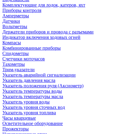
Комплектующие для лодок, катеров, яхт
Приборы контроля
Амперметры
Датчики
Вольтметры
Держатели приборов и провода с разъемами
Индикатор включения ходовых огней
Компасы
Комбинированные приборы
Спидометры
Счетчики моточасов
Тахометры
Трим-указатели
Указатель аварийной сигнализации
Указатель давления масла
Указатель положения руля (Аксиометр)
Указатель температуры воды
Указатель температуры масла
Указатель уровня воды
Указатель уровня сточных вод
Указатель уровня топлива
Часы кварцевые
Осветительное оборудование
Прожекторы