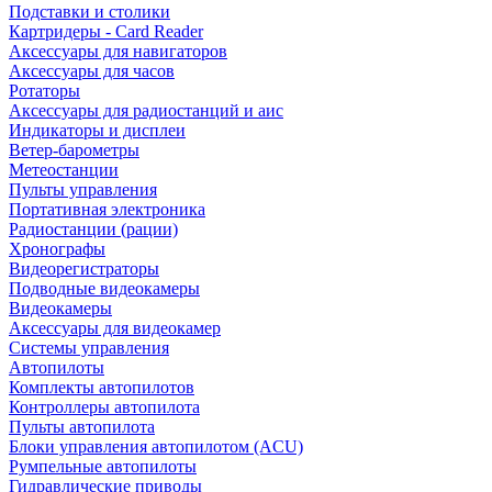
Подставки и столики
Картридеры - Card Reader
Аксессуары для навигаторов
Аксессуары для часов
Ротаторы
Аксессуары для радиостанций и аис
Индикаторы и дисплеи
Ветер-барометры
Метеостанции
Пульты управления
Портативная электроника
Радиостанции (рации)
Хронографы
Видеорегистраторы
Подводные видеокамеры
Видеокамеры
Аксессуары для видеокамер
Системы управления
Автопилоты
Комплекты автопилотов
Контроллеры автопилота
Пульты автопилота
Блоки управления автопилотом (ACU)
Румпельные автопилоты
Гидравлические приводы