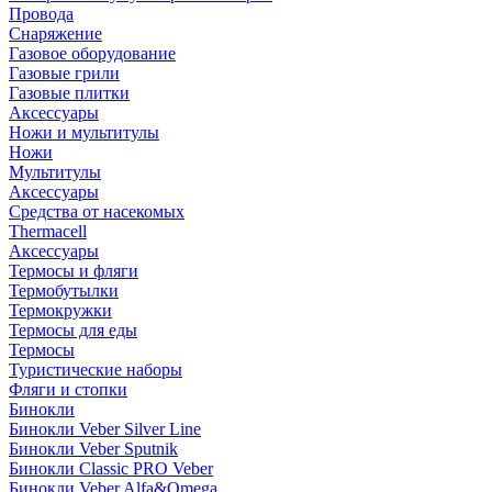
Провода
Снаряжение
Газовое оборудование
Газовые грили
Газовые плитки
Аксессуары
Ножи и мультитулы
Ножи
Мультитулы
Аксессуары
Средства от насекомых
Thermacell
Аксессуары
Термосы и фляги
Термобутылки
Термокружки
Термосы для еды
Термосы
Туристические наборы
Фляги и стопки
Бинокли
Бинокли Veber Silver Line
Бинокли Veber Sputnik
Бинокли Classic PRO Veber
Бинокли Veber Alfa&Omega