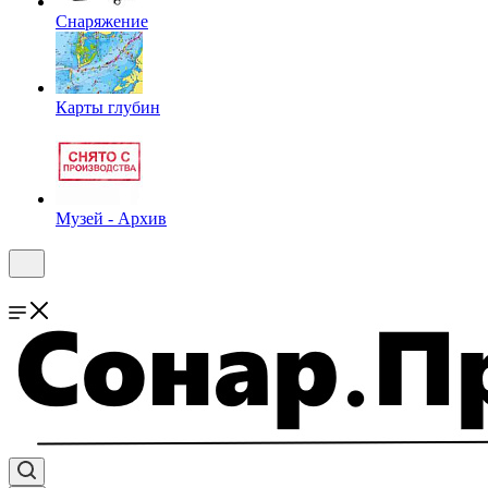
Снаряжение
Карты глубин
Музей - Архив