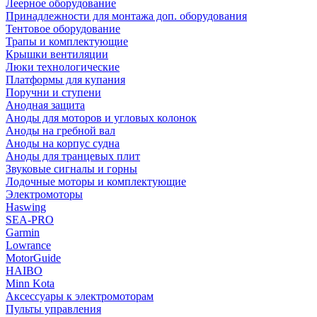
Леерное оборудование
Принадлежности для монтажа доп. оборудования
Тентовое оборудование
Трапы и комплектующие
Крышки вентиляции
Люки технологические
Платформы для купания
Поручни и ступени
Анодная защита
Аноды для моторов и угловых колонок
Аноды на гребной вал
Аноды на корпус судна
Аноды для транцевых плит
Звуковые сигналы и горны
Лодочные моторы и комплектующие
Электромоторы
Haswing
SEA-PRO
Garmin
Lowrance
MotorGuide
HAIBO
Minn Kota
Аксессуары к электромоторам
Пульты управления