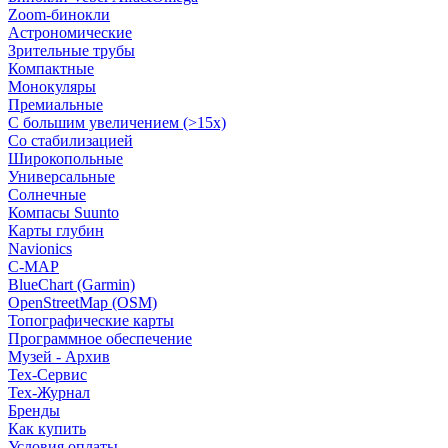
Zoom-бинокли
Астрономические
Зрительные трубы
Компактные
Монокуляры
Премиальные
С большим увеличением (>15x)
Со стабилизацией
Широкопольные
Универсальные
Солнечные
Компасы Suunto
Карты глубин
Navionics
C-MAP
BlueChart (Garmin)
OpenStreetMap (OSM)
Топографические карты
Программное обеспечение
Музей - Архив
Tex-Сервис
Тех-Журнал
Бренды
Как купить
Условия оплаты