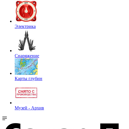
Электрика
Снаряжение
Карты глубин
Музей - Архив