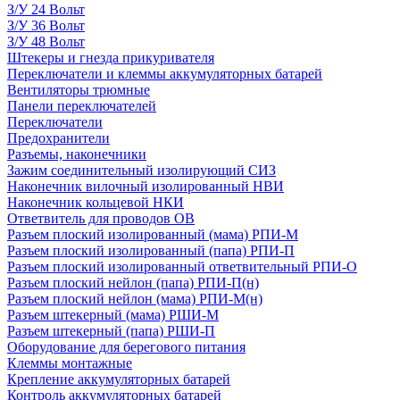
З/У 24 Вольт
З/У 36 Вольт
З/У 48 Вольт
Штекеры и гнезда прикуривателя
Переключатели и клеммы аккумуляторных батарей
Вентиляторы трюмные
Панели переключателей
Переключатели
Предохранители
Разъемы, наконечники
Зажим соединительный изолирующий СИЗ
Наконечник вилочный изолированный НВИ
Наконечник кольцевой НКИ
Ответвитель для проводов ОВ
Разъем плоский изолированный (мама) РПИ-М
Разъем плоский изолированный (папа) РПИ-П
Разъем плоский изолированный ответвительный РПИ-О
Разъем плоский нейлон (папа) РПИ-П(н)
Разъем плоский нейлон (мама) РПИ-М(н)
Разъем штекерный (мама) РШИ-М
Разъем штекерный (папа) РШИ-П
Оборудование для берегового питания
Клеммы монтажные
Крепление аккумуляторных батарей
Контроль аккумуляторных батарей