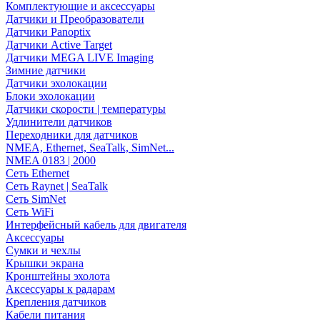
Комплектующие и аксессуары
Датчики и Преобразователи
Датчики Panoptix
Датчики Active Target
Датчики MEGA LIVE Imaging
Зимние датчики
Датчики эхолокации
Блоки эхолокации
Датчики скорости | температуры
Удлинители датчиков
Переходники для датчиков
NMEA, Ethernet, SeaTalk, SimNet...
NMEA 0183 | 2000
Сеть Ethernet
Сеть Raynet | SeaTalk
Сеть SimNet
Сеть WiFi
Интерфейсный кабель для двигателя
Аксессуары
Сумки и чехлы
Крышки экрана
Кронштейны эхолота
Аксессуары к радарам
Крепления датчиков
Кабели питания