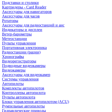
Подставки и столики
Картридеры - Card Reader
Аксессуары для навигаторов
Аксессуары для часов
Ротаторы
Аксессуары для радиостанций и аис
Индикаторы и дисплеи
Ветер-барометры
Метеостанции
Пульты управления
Портативная электроника
Радиостанции (рации)
Хронографы
Видеорегистраторы
Подводные видеокамеры
Видеокамеры
Аксессуары для видеокамер
Системы управления
Автопилоты
Комплекты автопилотов
Контроллеры автопилота
Пульты автопилота
Блоки управления автопилотом (ACU)
Румпельные автопилоты
Гидравлические приводы