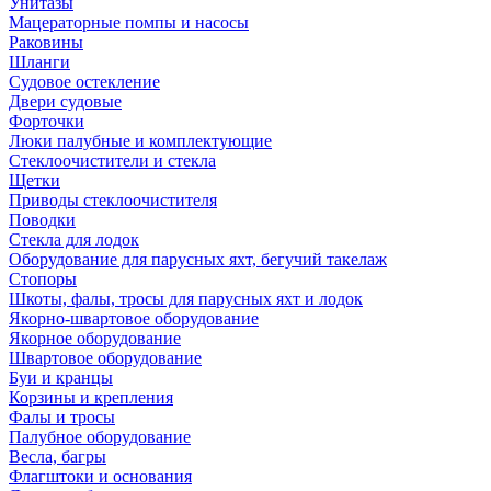
Унитазы
Мацераторные помпы и насосы
Раковины
Шланги
Судовое остекление
Двери судовые
Форточки
Люки палубные и комплектующие
Стеклоочистители и стекла
Щетки
Приводы стеклоочистителя
Поводки
Стекла для лодок
Оборудование для парусных яхт, бегучий такелаж
Стопоры
Шкоты, фалы, тросы для парусных яхт и лодок
Якорно-швартовое оборудование
Якорное оборудование
Швартовое оборудование
Буи и кранцы
Корзины и крепления
Фалы и тросы
Палубное оборудование
Весла, багры
Флагштоки и основания