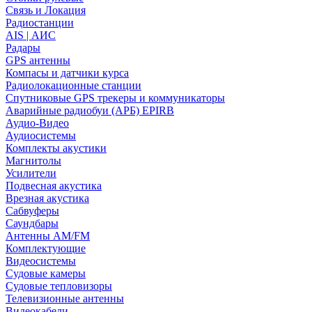
Связь и Локация
Радиостанции
AIS | АИС
Радары
GPS антенны
Компасы и датчики курса
Радиолокационные станции
Спутниковые GPS трекеры и коммуникаторы
Аварийные радиобуи (АРБ) EPIRB
Аудио-Видео
Аудиосистемы
Комплекты акустики
Магнитолы
Усилители
Подвесная акустика
Врезная акустика
Сабвуферы
Саундбары
Антенны AM/FM
Комплектующие
Видеосистемы
Судовые камеры
Cудовые тепловизоры
Телевизионные антенны
Видеокабели