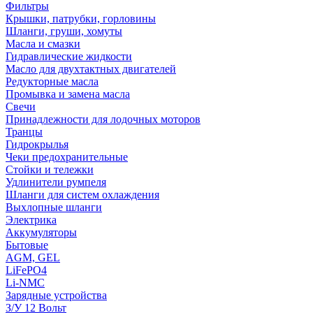
Фильтры
Крышки, патрубки, горловины
Шланги, груши, хомуты
Масла и смазки
Гидравлические жидкости
Масло для двухтактных двигателей
Редукторные масла
Промывка и замена масла
Свечи
Принадлежности для лодочных моторов
Транцы
Гидрокрылья
Чеки предохранительные
Стойки и тележки
Удлинители румпеля
Шланги для систем охлаждения
Выхлопные шланги
Электрика
Аккумуляторы
Бытовые
AGM, GEL
LiFePO4
Li-NMC
Зарядные устройства
З/У 12 Вольт