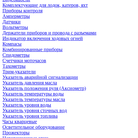
Комплектующие для лодок, катеров, яхт
Приборы контроля
Амперметры
Датчики
Вольтметры
Держатели приборов и провода с разъемами
Индикатор включения ходовых огней
Компасы
Комбинированные приборы
Спидометры
Счетчики моточасов
Тахометры
Трим-указатели
Указатель аварийной сигнализации
Указатель давления масла
Указатель положения руля (Аксиометр)
Указатель температуры воды
Указатель температуры масла
Указатель уровня воды
Указатель уровня сточных вод
Указатель уровня топлива
Часы кварцевые
Осветительное оборудование
Прожекторы