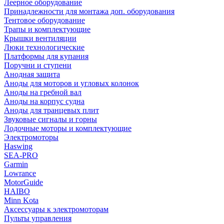
Леерное оборудование
Принадлежности для монтажа доп. оборудования
Тентовое оборудование
Трапы и комплектующие
Крышки вентиляции
Люки технологические
Платформы для купания
Поручни и ступени
Анодная защита
Аноды для моторов и угловых колонок
Аноды на гребной вал
Аноды на корпус судна
Аноды для транцевых плит
Звуковые сигналы и горны
Лодочные моторы и комплектующие
Электромоторы
Haswing
SEA-PRO
Garmin
Lowrance
MotorGuide
HAIBO
Minn Kota
Аксессуары к электромоторам
Пульты управления