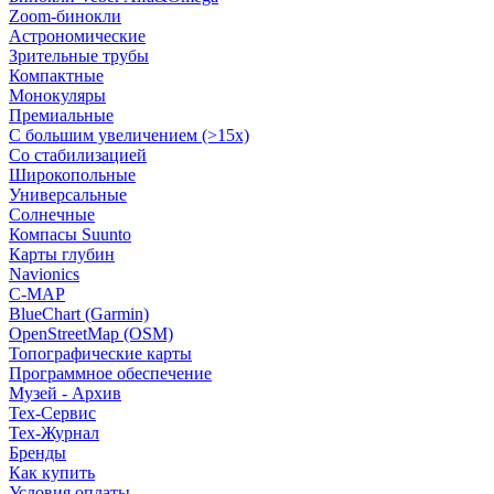
Zoom-бинокли
Астрономические
Зрительные трубы
Компактные
Монокуляры
Премиальные
С большим увеличением (>15x)
Со стабилизацией
Широкопольные
Универсальные
Солнечные
Компасы Suunto
Карты глубин
Navionics
C-MAP
BlueChart (Garmin)
OpenStreetMap (OSM)
Топографические карты
Программное обеспечение
Музей - Архив
Tex-Сервис
Тех-Журнал
Бренды
Как купить
Условия оплаты