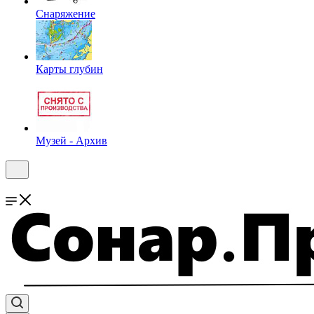
Снаряжение
Карты глубин
Музей - Архив