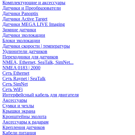
Комплектующие и аксессуары
Датчики и Преобразователи
Датчики Panoptix
Датчики Active Target
Датчики MEGA LIVE Imaging
Зимние датчики
Датчики эхолокации
Блоки эхолокации
Датчики скорости | температуры
Удлинители датчиков
Переходники для датчиков
NMEA, Ethernet, SeaTalk, SimNet...
NMEA 0183 | 2000
Сеть Ethernet
Сеть Raynet | SeaTalk
Сеть SimNet
Сеть WiFi
Интерфейсный кабель для двигателя
Аксессуары
Сумки и чехлы
Крышки экрана
Кронштейны эхолота
Аксессуары к радарам
Крепления датчиков
Кабели питания