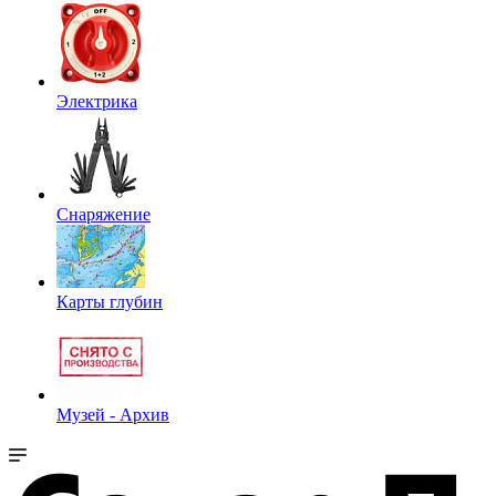
Электрика
Снаряжение
Карты глубин
Музей - Архив