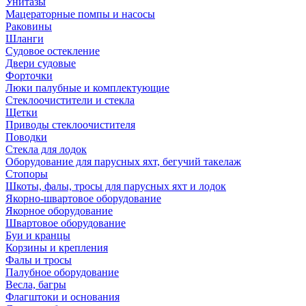
Унитазы
Мацераторные помпы и насосы
Раковины
Шланги
Судовое остекление
Двери судовые
Форточки
Люки палубные и комплектующие
Стеклоочистители и стекла
Щетки
Приводы стеклоочистителя
Поводки
Стекла для лодок
Оборудование для парусных яхт, бегучий такелаж
Стопоры
Шкоты, фалы, тросы для парусных яхт и лодок
Якорно-швартовое оборудование
Якорное оборудование
Швартовое оборудование
Буи и кранцы
Корзины и крепления
Фалы и тросы
Палубное оборудование
Весла, багры
Флагштоки и основания