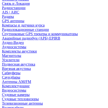
Связь и Локация
Радиостанции
AIS | АИС
Радары
GPS антенны
Компасы и датчики курса
Радиолокационные станции
Спутниковые GPS трекеры и коммуникаторы
Аварийные радиобуи (АРБ) EPIRB
Аудио-Видео
Аудиосистемы
Комплекты акустики
Магнитолы
Усилители
Подвесная акустика
Врезная акустика
Сабвуферы
Саундбары
Антенны AM/FM
Комплектующие
Видеосистемы
Судовые камеры
Cудовые тепловизоры
Телевизионные антенны
Видеокабели