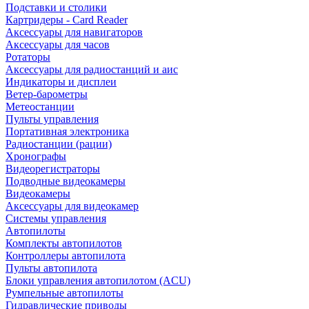
Подставки и столики
Картридеры - Card Reader
Аксессуары для навигаторов
Аксессуары для часов
Ротаторы
Аксессуары для радиостанций и аис
Индикаторы и дисплеи
Ветер-барометры
Метеостанции
Пульты управления
Портативная электроника
Радиостанции (рации)
Хронографы
Видеорегистраторы
Подводные видеокамеры
Видеокамеры
Аксессуары для видеокамер
Системы управления
Автопилоты
Комплекты автопилотов
Контроллеры автопилота
Пульты автопилота
Блоки управления автопилотом (ACU)
Румпельные автопилоты
Гидравлические приводы