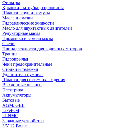
Фильтры
Крышки, патрубки, горловины
Шланги, груши, хомуты
Масла и смазки
Гидравлические жидкости
Масло для двухтактных двигателей
Редукторные масла
Промывка и замена масла
Свечи
Принадлежности для лодочных моторов
Транцы
Гидрокрылья
Чеки предохранительные
Стойки и тележки
Удлинители румпеля
Шланги для систем охлаждения
Выхлопные шланги
Электрика
Аккумуляторы
Бытовые
AGM, GEL
LiFePO4
Li-NMC
Зарядные устройства
З/У 12 Вольт