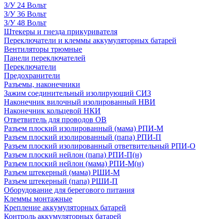
З/У 24 Вольт
З/У 36 Вольт
З/У 48 Вольт
Штекеры и гнезда прикуривателя
Переключатели и клеммы аккумуляторных батарей
Вентиляторы трюмные
Панели переключателей
Переключатели
Предохранители
Разъемы, наконечники
Зажим соединительный изолирующий СИЗ
Наконечник вилочный изолированный НВИ
Наконечник кольцевой НКИ
Ответвитель для проводов ОВ
Разъем плоский изолированный (мама) РПИ-М
Разъем плоский изолированный (папа) РПИ-П
Разъем плоский изолированный ответвительный РПИ-О
Разъем плоский нейлон (папа) РПИ-П(н)
Разъем плоский нейлон (мама) РПИ-М(н)
Разъем штекерный (мама) РШИ-М
Разъем штекерный (папа) РШИ-П
Оборудование для берегового питания
Клеммы монтажные
Крепление аккумуляторных батарей
Контроль аккумуляторных батарей