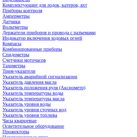
Комплектующие для лодок, катеров, яхт
Приборы контроля
Амперметры
Датчики
Вольтметры
Держатели приборов и провода с разъемами
Индикатор включения ходовых огней
Компасы
Комбинированные приборы
Спидометры
Счетчики моточасов
Тахометры
Трим-указатели
Указатель аварийной сигнализации
Указатель давления масла
Указатель положения руля (Аксиометр)
Указатель температуры воды
Указатель температуры масла
Указатель уровня воды
Указатель уровня сточных вод
Указатель уровня топлива
Часы кварцевые
Осветительное оборудование
Прожекторы