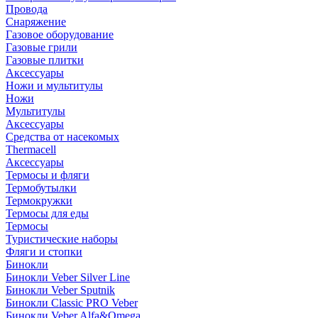
Провода
Снаряжение
Газовое оборудование
Газовые грили
Газовые плитки
Аксессуары
Ножи и мультитулы
Ножи
Мультитулы
Аксессуары
Средства от насекомых
Thermacell
Аксессуары
Термосы и фляги
Термобутылки
Термокружки
Термосы для еды
Термосы
Туристические наборы
Фляги и стопки
Бинокли
Бинокли Veber Silver Line
Бинокли Veber Sputnik
Бинокли Classic PRO Veber
Бинокли Veber Alfa&Omega