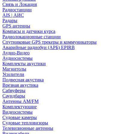
Связь и Локация
Радиостанции
AIS | АИС
Радары
GPS антенны
Компасы и датчики курса
Радиолокационные станции
Спутниковые GPS трекеры и коммуникаторы
Аварийные радиобуи (АРБ) EPIRB
Аудио-Видео
Аудиосистемы
Комплекты акустики
Магнитолы
Усилители
Подвесная акустика
Врезная акустика
Сабвуферы
Саундбары
Антенны AM/FM
Комплектующие
Видеосистемы
Судовые камеры
Cудовые тепловизоры
Телевизионные антенны
Видеокабели