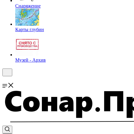
Снаряжение
Карты глубин
Музей - Архив