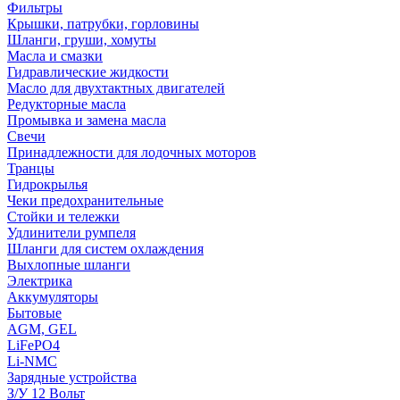
Фильтры
Крышки, патрубки, горловины
Шланги, груши, хомуты
Масла и смазки
Гидравлические жидкости
Масло для двухтактных двигателей
Редукторные масла
Промывка и замена масла
Свечи
Принадлежности для лодочных моторов
Транцы
Гидрокрылья
Чеки предохранительные
Стойки и тележки
Удлинители румпеля
Шланги для систем охлаждения
Выхлопные шланги
Электрика
Аккумуляторы
Бытовые
AGM, GEL
LiFePO4
Li-NMC
Зарядные устройства
З/У 12 Вольт