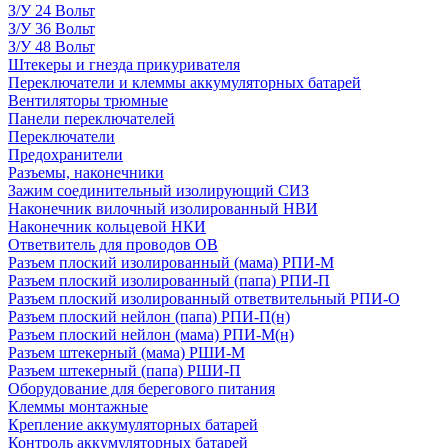
З/У 24 Вольт
З/У 36 Вольт
З/У 48 Вольт
Штекеры и гнезда прикуривателя
Переключатели и клеммы аккумуляторных батарей
Вентиляторы трюмные
Панели переключателей
Переключатели
Предохранители
Разъемы, наконечники
Зажим соединительный изолирующий СИЗ
Наконечник вилочный изолированный НВИ
Наконечник кольцевой НКИ
Ответвитель для проводов ОВ
Разъем плоский изолированный (мама) РПИ-М
Разъем плоский изолированный (папа) РПИ-П
Разъем плоский изолированный ответвительный РПИ-О
Разъем плоский нейлон (папа) РПИ-П(н)
Разъем плоский нейлон (мама) РПИ-М(н)
Разъем штекерный (мама) РШИ-М
Разъем штекерный (папа) РШИ-П
Оборудование для берегового питания
Клеммы монтажные
Крепление аккумуляторных батарей
Контроль аккумуляторных батарей