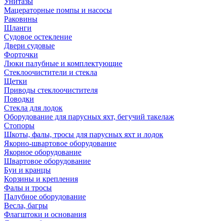
Унитазы
Мацераторные помпы и насосы
Раковины
Шланги
Судовое остекление
Двери судовые
Форточки
Люки палубные и комплектующие
Стеклоочистители и стекла
Щетки
Приводы стеклоочистителя
Поводки
Стекла для лодок
Оборудование для парусных яхт, бегучий такелаж
Стопоры
Шкоты, фалы, тросы для парусных яхт и лодок
Якорно-швартовое оборудование
Якорное оборудование
Швартовое оборудование
Буи и кранцы
Корзины и крепления
Фалы и тросы
Палубное оборудование
Весла, багры
Флагштоки и основания