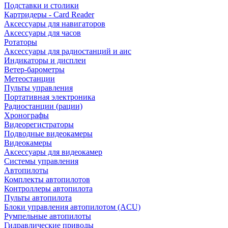
Подставки и столики
Картридеры - Card Reader
Аксессуары для навигаторов
Аксессуары для часов
Ротаторы
Аксессуары для радиостанций и аис
Индикаторы и дисплеи
Ветер-барометры
Метеостанции
Пульты управления
Портативная электроника
Радиостанции (рации)
Хронографы
Видеорегистраторы
Подводные видеокамеры
Видеокамеры
Аксессуары для видеокамер
Системы управления
Автопилоты
Комплекты автопилотов
Контроллеры автопилота
Пульты автопилота
Блоки управления автопилотом (ACU)
Румпельные автопилоты
Гидравлические приводы