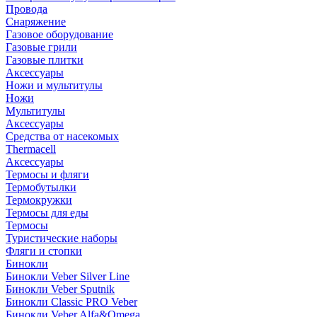
Провода
Снаряжение
Газовое оборудование
Газовые грили
Газовые плитки
Аксессуары
Ножи и мультитулы
Ножи
Мультитулы
Аксессуары
Средства от насекомых
Thermacell
Аксессуары
Термосы и фляги
Термобутылки
Термокружки
Термосы для еды
Термосы
Туристические наборы
Фляги и стопки
Бинокли
Бинокли Veber Silver Line
Бинокли Veber Sputnik
Бинокли Classic PRO Veber
Бинокли Veber Alfa&Omega