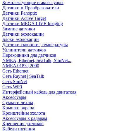
Комплектующие и аксессуары
Датчики и Преобразователи
Датчики Panoptix
Датчики Active Target
Датчики MEGA LIVE Imaging
Зимние датчики
Датчики эхолокации
Блоки эхолокации
Датчики скорости | температуры
Удлинители датчиков
Переходники для датчиков
NMEA, Ethernet, SeaTalk, SimNet...
NMEA 0183 | 2000
Сеть Ethernet
Сеть Raynet | SeaTalk
Сеть SimNet
Сеть WiFi
Интерфейсный кабель для двигателя
Аксессуары
Сумки и чехлы
Крышки экрана
Кронштейны эхолота
Аксессуары к радарам
Крепления датчиков
Кабели питания