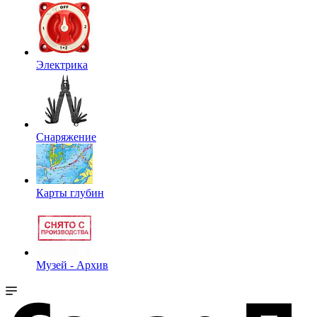
Электрика
Снаряжение
Карты глубин
Музей - Архив