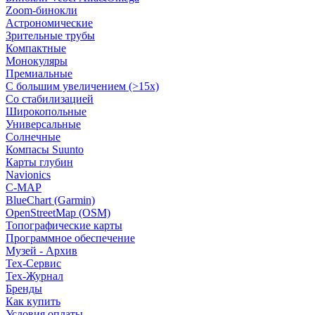
Zoom-бинокли
Астрономические
Зрительные трубы
Компактные
Монокуляры
Премиальные
С большим увеличением (>15x)
Со стабилизацией
Широкопольные
Универсальные
Солнечные
Компасы Suunto
Карты глубин
Navionics
C-MAP
BlueChart (Garmin)
OpenStreetMap (OSM)
Топографические карты
Программное обеспечение
Музей - Архив
Tex-Сервис
Тех-Журнал
Бренды
Как купить
Условия оплаты