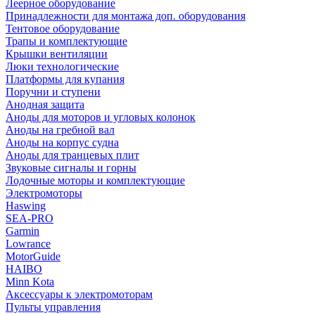
Леерное оборудование
Принадлежности для монтажа доп. оборудования
Тентовое оборудование
Трапы и комплектующие
Крышки вентиляции
Люки технологические
Платформы для купания
Поручни и ступени
Анодная защита
Аноды для моторов и угловых колонок
Аноды на гребной вал
Аноды на корпус судна
Аноды для транцевых плит
Звуковые сигналы и горны
Лодочные моторы и комплектующие
Электромоторы
Haswing
SEA-PRO
Garmin
Lowrance
MotorGuide
HAIBO
Minn Kota
Аксессуары к электромоторам
Пульты управления