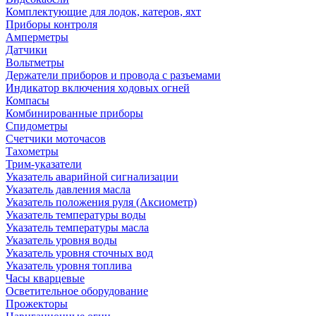
Комплектующие для лодок, катеров, яхт
Приборы контроля
Амперметры
Датчики
Вольтметры
Держатели приборов и провода с разъемами
Индикатор включения ходовых огней
Компасы
Комбинированные приборы
Спидометры
Счетчики моточасов
Тахометры
Трим-указатели
Указатель аварийной сигнализации
Указатель давления масла
Указатель положения руля (Аксиометр)
Указатель температуры воды
Указатель температуры масла
Указатель уровня воды
Указатель уровня сточных вод
Указатель уровня топлива
Часы кварцевые
Осветительное оборудование
Прожекторы