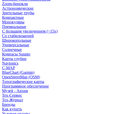
Zoom-бинокли
Астрономические
Зрительные трубы
Компактные
Монокуляры
Премиальные
С большим увеличением (>15x)
Со стабилизацией
Широкопольные
Универсальные
Солнечные
Компасы Suunto
Карты глубин
Navionics
C-MAP
BlueChart (Garmin)
OpenStreetMap (OSM)
Топографические карты
Программное обеспечение
Музей - Архив
Tex-Сервис
Тех-Журнал
Бренды
Как купить
Условия оплаты