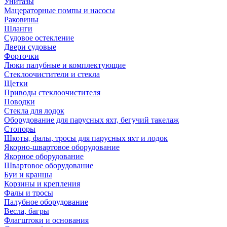
Унитазы
Мацераторные помпы и насосы
Раковины
Шланги
Судовое остекление
Двери судовые
Форточки
Люки палубные и комплектующие
Стеклоочистители и стекла
Щетки
Приводы стеклоочистителя
Поводки
Стекла для лодок
Оборудование для парусных яхт, бегучий такелаж
Стопоры
Шкоты, фалы, тросы для парусных яхт и лодок
Якорно-швартовое оборудование
Якорное оборудование
Швартовое оборудование
Буи и кранцы
Корзины и крепления
Фалы и тросы
Палубное оборудование
Весла, багры
Флагштоки и основания