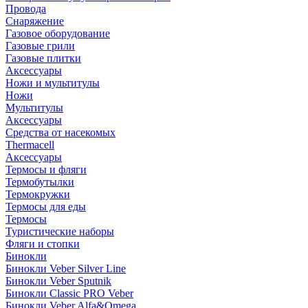
Провода
Снаряжение
Газовое оборудование
Газовые грили
Газовые плитки
Аксессуары
Ножи и мультитулы
Ножи
Мультитулы
Аксессуары
Средства от насекомых
Thermacell
Аксессуары
Термосы и фляги
Термобутылки
Термокружки
Термосы для еды
Термосы
Туристические наборы
Фляги и стопки
Бинокли
Бинокли Veber Silver Line
Бинокли Veber Sputnik
Бинокли Classic PRO Veber
Бинокли Veber Alfa&Omega