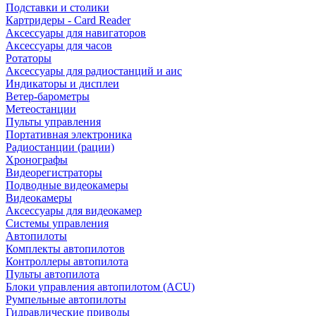
Подставки и столики
Картридеры - Card Reader
Аксессуары для навигаторов
Аксессуары для часов
Ротаторы
Аксессуары для радиостанций и аис
Индикаторы и дисплеи
Ветер-барометры
Метеостанции
Пульты управления
Портативная электроника
Радиостанции (рации)
Хронографы
Видеорегистраторы
Подводные видеокамеры
Видеокамеры
Аксессуары для видеокамер
Системы управления
Автопилоты
Комплекты автопилотов
Контроллеры автопилота
Пульты автопилота
Блоки управления автопилотом (ACU)
Румпельные автопилоты
Гидравлические приводы