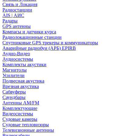
Связь и Локация
Радиостанции
AIS | АИС
Радары
GPS антенны
Компасы и датчики курса
Радиолокационные станции
Спутниковые GPS трекеры и коммуникаторы
Аварийные радиобуи (АРБ) EPIRB
Аудио-Видео
Аудиосистемы
Комплекты акустики
Магнитолы
Усилители
Подвесная акустика
Врезная акустика
Сабвуферы
Саундбары
Антенны AM/FM
Комплектующие
Видеосистемы
Судовые камеры
Cудовые тепловизоры
Телевизионные антенны
Видеокабели