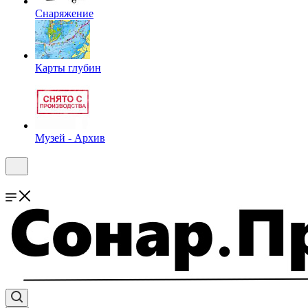
Снаряжение
Карты глубин
Музей - Архив