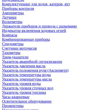
Комплектующие для лодок, катеров, яхт
Приборы контроля
Амперметры
Датчики
Вольтметры
Держатели приборов и провода с разъемами
Индикатор включения ходовых огней
Компасы
Комбинированные приборы
Спидометры
Счетчики моточасов
Тахометры
Трим-указатели
Указатель аварийной сигнализации
Указатель давления масла
Указатель положения руля (Аксиометр)
Указатель температуры воды
Указатель температуры масла
Указатель уровня воды
Указатель уровня сточных вод
Указатель уровня топлива
Часы кварцевые
Осветительное оборудование
Прожекторы