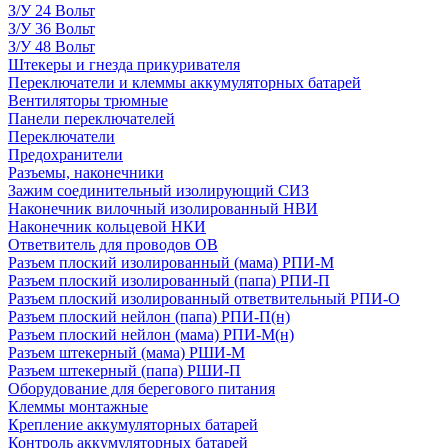
З/У 24 Вольт
З/У 36 Вольт
З/У 48 Вольт
Штекеры и гнезда прикуривателя
Переключатели и клеммы аккумуляторных батарей
Вентиляторы трюмные
Панели переключателей
Переключатели
Предохранители
Разъемы, наконечники
Зажим соединительный изолирующий СИЗ
Наконечник вилочный изолированный НВИ
Наконечник кольцевой НКИ
Ответвитель для проводов ОВ
Разъем плоский изолированный (мама) РПИ-М
Разъем плоский изолированный (папа) РПИ-П
Разъем плоский изолированный ответвительный РПИ-О
Разъем плоский нейлон (папа) РПИ-П(н)
Разъем плоский нейлон (мама) РПИ-М(н)
Разъем штекерный (мама) РШИ-М
Разъем штекерный (папа) РШИ-П
Оборудование для берегового питания
Клеммы монтажные
Крепление аккумуляторных батарей
Контроль аккумуляторных батарей