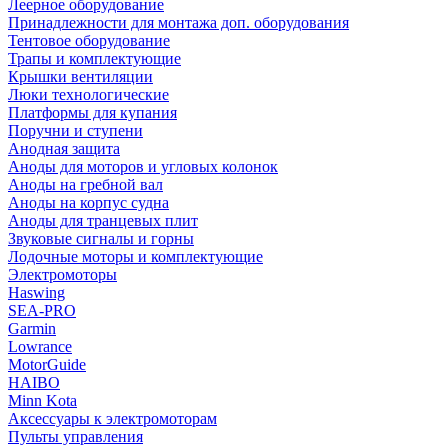
Леерное оборудование
Принадлежности для монтажа доп. оборудования
Тентовое оборудование
Трапы и комплектующие
Крышки вентиляции
Люки технологические
Платформы для купания
Поручни и ступени
Анодная защита
Аноды для моторов и угловых колонок
Аноды на гребной вал
Аноды на корпус судна
Аноды для транцевых плит
Звуковые сигналы и горны
Лодочные моторы и комплектующие
Электромоторы
Haswing
SEA-PRO
Garmin
Lowrance
MotorGuide
HAIBO
Minn Kota
Аксессуары к электромоторам
Пульты управления