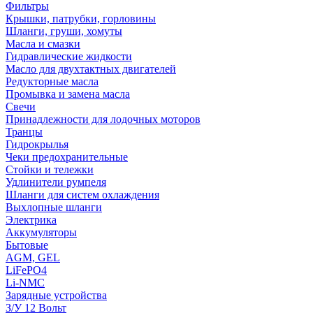
Фильтры
Крышки, патрубки, горловины
Шланги, груши, хомуты
Масла и смазки
Гидравлические жидкости
Масло для двухтактных двигателей
Редукторные масла
Промывка и замена масла
Свечи
Принадлежности для лодочных моторов
Транцы
Гидрокрылья
Чеки предохранительные
Стойки и тележки
Удлинители румпеля
Шланги для систем охлаждения
Выхлопные шланги
Электрика
Аккумуляторы
Бытовые
AGM, GEL
LiFePO4
Li-NMC
Зарядные устройства
З/У 12 Вольт