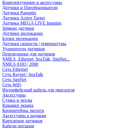
Комплектующие и аксессуары
Датчики и Преобразователи
Датчики Panoptix
Датчики Active Target
Датчики MEGA LIVE Imaging
Зимние датчики
Датчики эхолокации
Блоки эхолокации
Датчики скорости | температуры
Удлинители датчиков
Переходники для датчиков
NMEA, Ethernet, SeaTalk, SimNet...
NMEA 0183 | 2000
Сеть Ethernet
Сеть Raynet | SeaTalk
Сеть SimNet
Сеть WiFi
Интерфейсный кабель для двигателя
Аксессуары
Сумки и чехлы
Крышки экрана
Кронштейны эхолота
Аксессуары к радарам
Крепления датчиков
Кабели питания