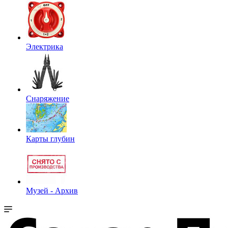
Электрика
Снаряжение
Карты глубин
Музей - Архив