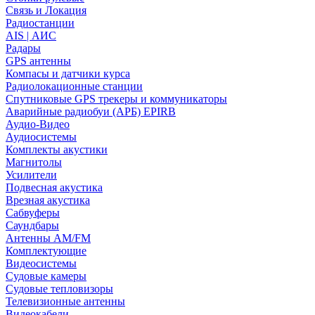
Связь и Локация
Радиостанции
AIS | АИС
Радары
GPS антенны
Компасы и датчики курса
Радиолокационные станции
Спутниковые GPS трекеры и коммуникаторы
Аварийные радиобуи (АРБ) EPIRB
Аудио-Видео
Аудиосистемы
Комплекты акустики
Магнитолы
Усилители
Подвесная акустика
Врезная акустика
Сабвуферы
Саундбары
Антенны AM/FM
Комплектующие
Видеосистемы
Судовые камеры
Cудовые тепловизоры
Телевизионные антенны
Видеокабели