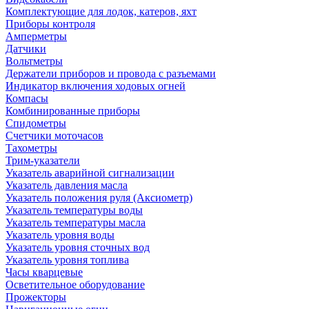
Комплектующие для лодок, катеров, яхт
Приборы контроля
Амперметры
Датчики
Вольтметры
Держатели приборов и провода с разъемами
Индикатор включения ходовых огней
Компасы
Комбинированные приборы
Спидометры
Счетчики моточасов
Тахометры
Трим-указатели
Указатель аварийной сигнализации
Указатель давления масла
Указатель положения руля (Аксиометр)
Указатель температуры воды
Указатель температуры масла
Указатель уровня воды
Указатель уровня сточных вод
Указатель уровня топлива
Часы кварцевые
Осветительное оборудование
Прожекторы