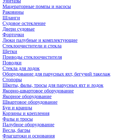
Унитазы
Мацераторные помпы и насосы
Раковины
Шланги
Судовое остекление
Двери судовые
Форточки
Люки палубные и комплектующие
Стеклоочистители и стекла
Щетки
Приводы стеклоочистителя
Поводки
Стекла для лодок
Оборудование для парусных яхт, бегучий такелаж
Стопоры
Шкоты, фалы, тросы для парусных яхт и лодок
Якорно-швартовое оборудование
Якорное оборудование
Швартовое оборудование
Буи и кранцы
Корзины и крепления
Фалы и тросы
Палубное оборудование
Весла, багры
Флагштоки и основания