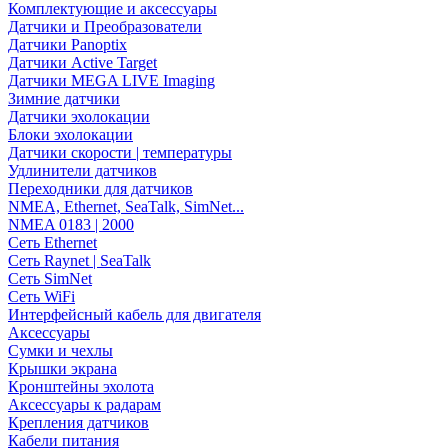
Комплектующие и аксессуары
Датчики и Преобразователи
Датчики Panoptix
Датчики Active Target
Датчики MEGA LIVE Imaging
Зимние датчики
Датчики эхолокации
Блоки эхолокации
Датчики скорости | температуры
Удлинители датчиков
Переходники для датчиков
NMEA, Ethernet, SeaTalk, SimNet...
NMEA 0183 | 2000
Сеть Ethernet
Сеть Raynet | SeaTalk
Сеть SimNet
Сеть WiFi
Интерфейсный кабель для двигателя
Аксессуары
Сумки и чехлы
Крышки экрана
Кронштейны эхолота
Аксессуары к радарам
Крепления датчиков
Кабели питания