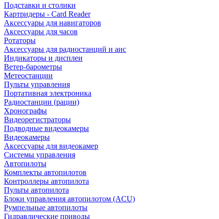
Подставки и столики
Картридеры - Card Reader
Аксессуары для навигаторов
Аксессуары для часов
Ротаторы
Аксессуары для радиостанций и аис
Индикаторы и дисплеи
Ветер-барометры
Метеостанции
Пульты управления
Портативная электроника
Радиостанции (рации)
Хронографы
Видеорегистраторы
Подводные видеокамеры
Видеокамеры
Аксессуары для видеокамер
Системы управления
Автопилоты
Комплекты автопилотов
Контроллеры автопилота
Пульты автопилота
Блоки управления автопилотом (ACU)
Румпельные автопилоты
Гидравлические приводы