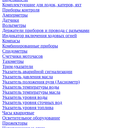
Комплектующие для лодок, катеров, яхт
Приборы контроля
Амперметры
Датчики
Вольтметры
Держатели приборов и провода с разъемами
Индикатор включения ходовых огней
Компасы
Комбинированные приборы
Спидометры
Счетчики моточасов
Тахометры
Трим-указатели
Указатель аварийной сигнализации
Указатель давления масла
Указатель положения руля (Аксиометр)
Указатель температуры воды
Указатель температуры масла
Указатель уровня воды
Указатель уровня сточных вод
Указатель уровня топлива
Часы кварцевые
Осветительное оборудование
Прожекторы