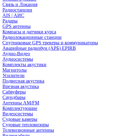
Связь и Локация
Радиостанции
AIS | АИС
Радары
GPS антенны
Компасы и датчики курса
Радиолокационные станции
Спутниковые GPS трекеры и коммуникаторы
Аварийные радиобуи (АРБ) EPIRB
Аудио-Видео
Аудиосистемы
Комплекты акустики
Магнитолы
Усилители
Подвесная акустика
Врезная акустика
Сабвуферы
Саундбары
Антенны AM/FM
Комплектующие
Видеосистемы
Судовые камеры
Cудовые тепловизоры
Телевизионные антенны
Видеокабели