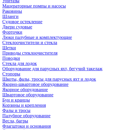
Унитазы
Мацераторные помпы и насосы
Раковины
Шланги
Судовое остекление
Двери судовые
Форточки
Люки палубные и комплектующие
Стеклоочистители и стекла
Щетки
Приводы стеклоочистителя
Поводки
Стекла для лодок
Оборудование для парусных яхт, бегучий такелаж
Стопоры
Шкоты, фалы, тросы для парусных яхт и лодок
Якорно-швартовое оборудование
Якорное оборудование
Швартовое оборудование
Буи и кранцы
Корзины и крепления
Фалы и тросы
Палубное оборудование
Весла, багры
Флагштоки и основания