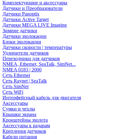
Комплектующие и аксессуары
Датчики и Преобразователи
Датчики Panoptix
Датчики Active Target
Датчики MEGA LIVE Imaging
Зимние датчики
Датчики эхолокации
Блоки эхолокации
Датчики скорости | температуры
Удлинители датчиков
Переходники для датчиков
NMEA, Ethernet, SeaTalk, SimNet...
NMEA 0183 | 2000
Сеть Ethernet
Сеть Raynet | SeaTalk
Сеть SimNet
Сеть WiFi
Интерфейсный кабель для двигателя
Аксессуары
Сумки и чехлы
Крышки экрана
Кронштейны эхолота
Аксессуары к радарам
Крепления датчиков
Кабели питания