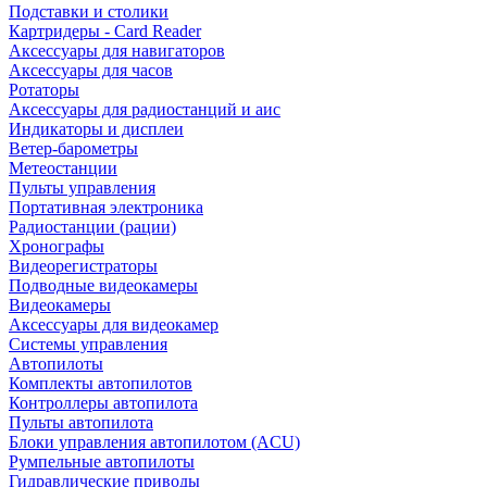
Подставки и столики
Картридеры - Card Reader
Аксессуары для навигаторов
Аксессуары для часов
Ротаторы
Аксессуары для радиостанций и аис
Индикаторы и дисплеи
Ветер-барометры
Метеостанции
Пульты управления
Портативная электроника
Радиостанции (рации)
Хронографы
Видеорегистраторы
Подводные видеокамеры
Видеокамеры
Аксессуары для видеокамер
Системы управления
Автопилоты
Комплекты автопилотов
Контроллеры автопилота
Пульты автопилота
Блоки управления автопилотом (ACU)
Румпельные автопилоты
Гидравлические приводы