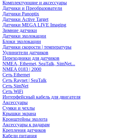
Комплектующие и аксессуары
Датчики и Преобразователи
Датчики Panoptix
Датчики Active Target
Датчики MEGA LIVE Imaging
Зимние датчики
Датчики эхолокации
Блоки эхолокации
Датчики скорости | температуры
Удлинители датчиков
Переходники для датчиков
NMEA, Ethernet, SeaTalk, SimNet...
NMEA 0183 | 2000
Сеть Ethernet
Сеть Raynet | SeaTalk
Сеть SimNet
Сеть WiFi
Интерфейсный кабель для двигателя
Аксессуары
Сумки и чехлы
Крышки экрана
Кронштейны эхолота
Аксессуары к радарам
Крепления датчиков
Кабели питания