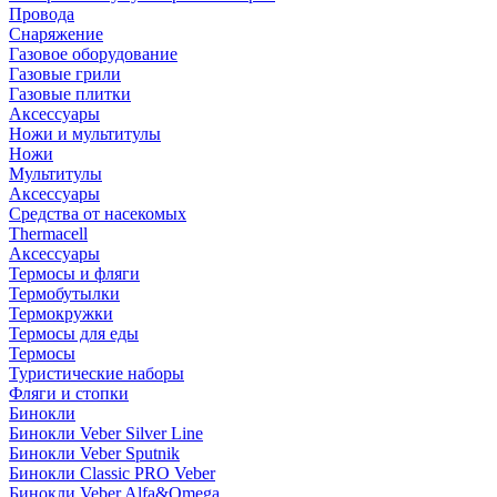
Провода
Снаряжение
Газовое оборудование
Газовые грили
Газовые плитки
Аксессуары
Ножи и мультитулы
Ножи
Мультитулы
Аксессуары
Средства от насекомых
Thermacell
Аксессуары
Термосы и фляги
Термобутылки
Термокружки
Термосы для еды
Термосы
Туристические наборы
Фляги и стопки
Бинокли
Бинокли Veber Silver Line
Бинокли Veber Sputnik
Бинокли Classic PRO Veber
Бинокли Veber Alfa&Omega