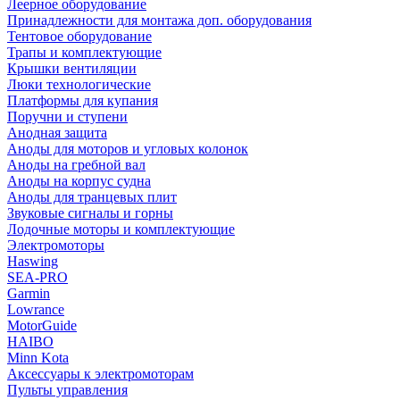
Леерное оборудование
Принадлежности для монтажа доп. оборудования
Тентовое оборудование
Трапы и комплектующие
Крышки вентиляции
Люки технологические
Платформы для купания
Поручни и ступени
Анодная защита
Аноды для моторов и угловых колонок
Аноды на гребной вал
Аноды на корпус судна
Аноды для транцевых плит
Звуковые сигналы и горны
Лодочные моторы и комплектующие
Электромоторы
Haswing
SEA-PRO
Garmin
Lowrance
MotorGuide
HAIBO
Minn Kota
Аксессуары к электромоторам
Пульты управления