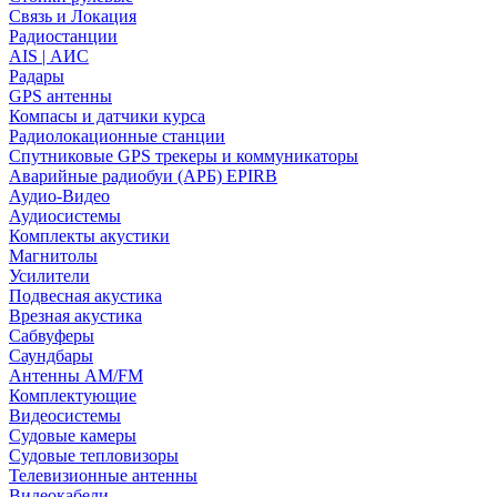
Связь и Локация
Радиостанции
AIS | АИС
Радары
GPS антенны
Компасы и датчики курса
Радиолокационные станции
Спутниковые GPS трекеры и коммуникаторы
Аварийные радиобуи (АРБ) EPIRB
Аудио-Видео
Аудиосистемы
Комплекты акустики
Магнитолы
Усилители
Подвесная акустика
Врезная акустика
Сабвуферы
Саундбары
Антенны AM/FM
Комплектующие
Видеосистемы
Судовые камеры
Cудовые тепловизоры
Телевизионные антенны
Видеокабели