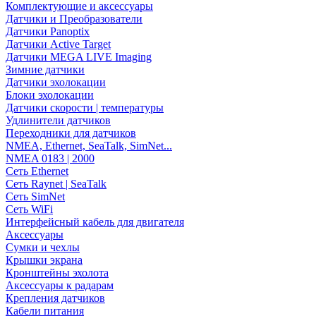
Комплектующие и аксессуары
Датчики и Преобразователи
Датчики Panoptix
Датчики Active Target
Датчики MEGA LIVE Imaging
Зимние датчики
Датчики эхолокации
Блоки эхолокации
Датчики скорости | температуры
Удлинители датчиков
Переходники для датчиков
NMEA, Ethernet, SeaTalk, SimNet...
NMEA 0183 | 2000
Сеть Ethernet
Сеть Raynet | SeaTalk
Сеть SimNet
Сеть WiFi
Интерфейсный кабель для двигателя
Аксессуары
Сумки и чехлы
Крышки экрана
Кронштейны эхолота
Аксессуары к радарам
Крепления датчиков
Кабели питания