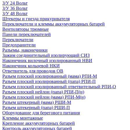
З/У 24 Вольт
З/У 36 Вольт
З/У 48 Вольт
Штекеры и гнезда прикуривателя
Переключатели и клеммы аккумуляторных батарей
Вентиляторы трюмные
Панели переключателей
Переключатели
Предохранители
Разъемы, наконечники
Зажим соединительный изолирующий СИЗ
Наконечник вилочный изолированный НВИ
Наконечник кольцевой НКИ
Ответвитель для проводов ОВ
Разъем плоский изолированный (мама) РПИ-М
Разъем плоский изолированный (папа) РПИ-П
Разъем плоский изолированный ответвительный РПИ-О
Разъем плоский нейлон (папа) РПИ-П(н)
Разъем плоский нейлон (мама) РПИ-М(н)
Разъем штекерный (мама) РШИ-М
Разъем штекерный (папа) РШИ-П
Оборудование для берегового питания
Клеммы монтажные
Крепление аккумуляторных батарей
Контроль аккумуляторных батарей