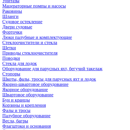
Унитазы
Мацераторные помпы и насосы
Раковины
Шланги
Судовое остекление
Двери судовые
Форточки
Люки палубные и комплектующие
Стеклоочистители и стекла
Щетки
Приводы стеклоочистителя
Поводки
Стекла для лодок
Оборудование для парусных яхт, бегучий такелаж
Стопоры
Шкоты, фалы, тросы для парусных яхт и лодок
Якорно-швартовое оборудование
Якорное оборудование
Швартовое оборудование
Буи и кранцы
Корзины и крепления
Фалы и тросы
Палубное оборудование
Весла, багры
Флагштоки и основания