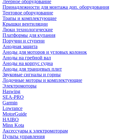
Леерное оборудование
Принадлежности для монтажа доп. оборудования
Тентовое оборудование
Трапы и комплектующие
Крышки вентиляции
Люки технологические
Платформы для купания
Поручни и ступени
Анодная защита
Аноды для моторов и угловых колонок
Аноды на гребной вал
Аноды на корпус судна
Аноды для транцевых плит
Звуковые сигналы и горны
Лодочные моторы и комплектующие
Электромоторы
Haswing
SEA-PRO
Garmin
Lowrance
MotorGuide
HAIBO
Minn Kota
Аксессуары к электромоторам
Пульты управления