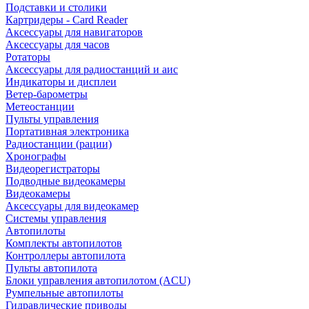
Подставки и столики
Картридеры - Card Reader
Аксессуары для навигаторов
Аксессуары для часов
Ротаторы
Аксессуары для радиостанций и аис
Индикаторы и дисплеи
Ветер-барометры
Метеостанции
Пульты управления
Портативная электроника
Радиостанции (рации)
Хронографы
Видеорегистраторы
Подводные видеокамеры
Видеокамеры
Аксессуары для видеокамер
Системы управления
Автопилоты
Комплекты автопилотов
Контроллеры автопилота
Пульты автопилота
Блоки управления автопилотом (ACU)
Румпельные автопилоты
Гидравлические приводы