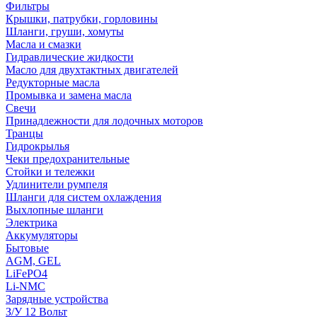
Фильтры
Крышки, патрубки, горловины
Шланги, груши, хомуты
Масла и смазки
Гидравлические жидкости
Масло для двухтактных двигателей
Редукторные масла
Промывка и замена масла
Свечи
Принадлежности для лодочных моторов
Транцы
Гидрокрылья
Чеки предохранительные
Стойки и тележки
Удлинители румпеля
Шланги для систем охлаждения
Выхлопные шланги
Электрика
Аккумуляторы
Бытовые
AGM, GEL
LiFePO4
Li-NMC
Зарядные устройства
З/У 12 Вольт