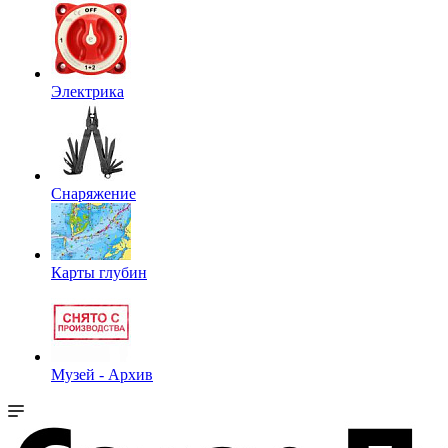
Электрика
Снаряжение
Карты глубин
Музей - Архив