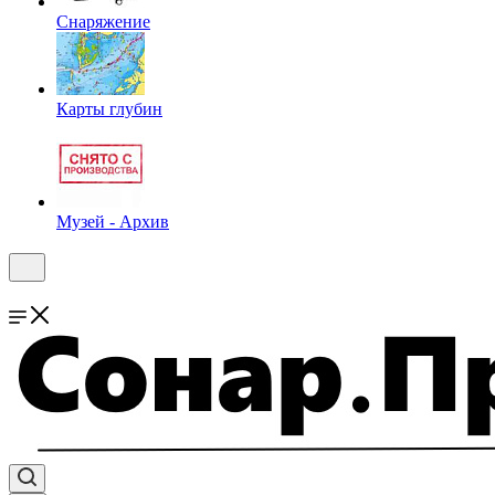
Снаряжение
Карты глубин
Музей - Архив