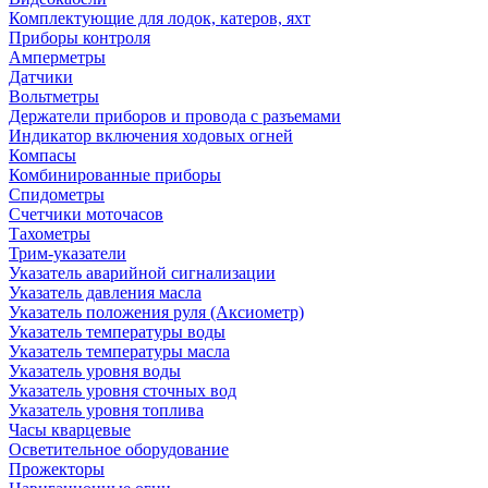
Комплектующие для лодок, катеров, яхт
Приборы контроля
Амперметры
Датчики
Вольтметры
Держатели приборов и провода с разъемами
Индикатор включения ходовых огней
Компасы
Комбинированные приборы
Спидометры
Счетчики моточасов
Тахометры
Трим-указатели
Указатель аварийной сигнализации
Указатель давления масла
Указатель положения руля (Аксиометр)
Указатель температуры воды
Указатель температуры масла
Указатель уровня воды
Указатель уровня сточных вод
Указатель уровня топлива
Часы кварцевые
Осветительное оборудование
Прожекторы