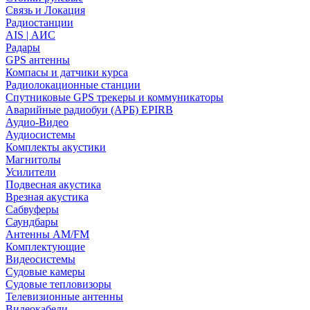
Связь и Локация
Радиостанции
AIS | АИС
Радары
GPS антенны
Компасы и датчики курса
Радиолокационные станции
Спутниковые GPS трекеры и коммуникаторы
Аварийные радиобуи (АРБ) EPIRB
Аудио-Видео
Аудиосистемы
Комплекты акустики
Магнитолы
Усилители
Подвесная акустика
Врезная акустика
Сабвуферы
Саундбары
Антенны AM/FM
Комплектующие
Видеосистемы
Судовые камеры
Cудовые тепловизоры
Телевизионные антенны
Видеокабели