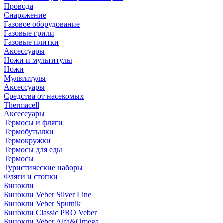
Провода
Снаряжение
Газовое оборудование
Газовые грили
Газовые плитки
Аксессуары
Ножи и мультитулы
Ножи
Мультитулы
Аксессуары
Средства от насекомых
Thermacell
Аксессуары
Термосы и фляги
Термобутылки
Термокружки
Термосы для еды
Термосы
Туристические наборы
Фляги и стопки
Бинокли
Бинокли Veber Silver Line
Бинокли Veber Sputnik
Бинокли Classic PRO Veber
Бинокли Veber Alfa&Omega