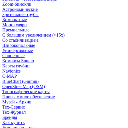
Zoom-бинокли
Астрономические
Зрительные трубы
Компактные
Монокуляры
Премиальные
С большим увеличением (>15x)
Со стабилизацией
Широкопольные
Универсальные
Солнечные
Компасы Suunto
Карты глубин
Navionics
C-MAP
BlueChart (Garmin)
OpenStreetMap (OSM)
Топографические карты
Программное обеспечение
Музей - Архив
Tex-Сервис
Тех-Журнал
Бренды
Как купить
Условия оплаты