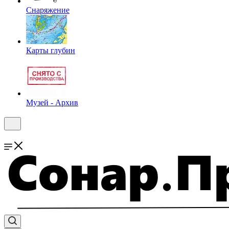
Снаряжение
Карты глубин
Музей - Архив