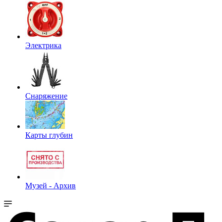
Электрика
Снаряжение
Карты глубин
Музей - Архив