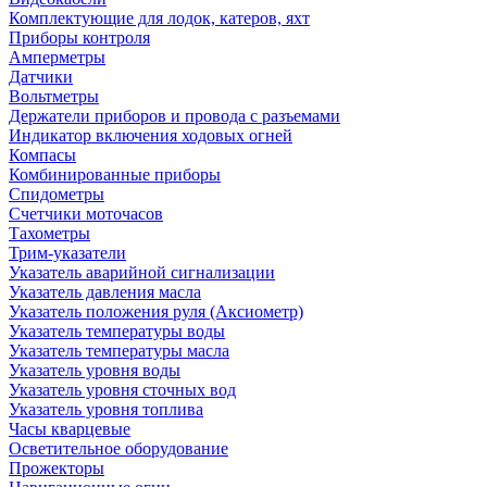
Комплектующие для лодок, катеров, яхт
Приборы контроля
Амперметры
Датчики
Вольтметры
Держатели приборов и провода с разъемами
Индикатор включения ходовых огней
Компасы
Комбинированные приборы
Спидометры
Счетчики моточасов
Тахометры
Трим-указатели
Указатель аварийной сигнализации
Указатель давления масла
Указатель положения руля (Аксиометр)
Указатель температуры воды
Указатель температуры масла
Указатель уровня воды
Указатель уровня сточных вод
Указатель уровня топлива
Часы кварцевые
Осветительное оборудование
Прожекторы