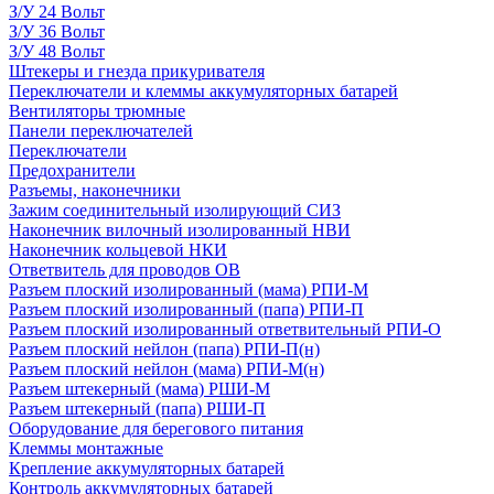
З/У 24 Вольт
З/У 36 Вольт
З/У 48 Вольт
Штекеры и гнезда прикуривателя
Переключатели и клеммы аккумуляторных батарей
Вентиляторы трюмные
Панели переключателей
Переключатели
Предохранители
Разъемы, наконечники
Зажим соединительный изолирующий СИЗ
Наконечник вилочный изолированный НВИ
Наконечник кольцевой НКИ
Ответвитель для проводов ОВ
Разъем плоский изолированный (мама) РПИ-М
Разъем плоский изолированный (папа) РПИ-П
Разъем плоский изолированный ответвительный РПИ-О
Разъем плоский нейлон (папа) РПИ-П(н)
Разъем плоский нейлон (мама) РПИ-М(н)
Разъем штекерный (мама) РШИ-М
Разъем штекерный (папа) РШИ-П
Оборудование для берегового питания
Клеммы монтажные
Крепление аккумуляторных батарей
Контроль аккумуляторных батарей