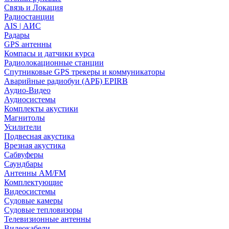
Связь и Локация
Радиостанции
AIS | АИС
Радары
GPS антенны
Компасы и датчики курса
Радиолокационные станции
Спутниковые GPS трекеры и коммуникаторы
Аварийные радиобуи (АРБ) EPIRB
Аудио-Видео
Аудиосистемы
Комплекты акустики
Магнитолы
Усилители
Подвесная акустика
Врезная акустика
Сабвуферы
Саундбары
Антенны AM/FM
Комплектующие
Видеосистемы
Судовые камеры
Cудовые тепловизоры
Телевизионные антенны
Видеокабели