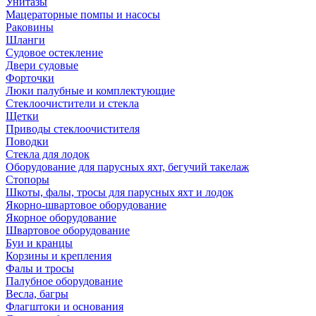
Унитазы
Мацераторные помпы и насосы
Раковины
Шланги
Судовое остекление
Двери судовые
Форточки
Люки палубные и комплектующие
Стеклоочистители и стекла
Щетки
Приводы стеклоочистителя
Поводки
Стекла для лодок
Оборудование для парусных яхт, бегучий такелаж
Стопоры
Шкоты, фалы, тросы для парусных яхт и лодок
Якорно-швартовое оборудование
Якорное оборудование
Швартовое оборудование
Буи и кранцы
Корзины и крепления
Фалы и тросы
Палубное оборудование
Весла, багры
Флагштоки и основания