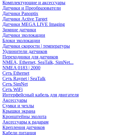
Комплектующие и аксессуары
Датчики и Преобразователи
Датчики Panoptix
Датчики Active Target
Датчики MEGA LIVE Imaging
Зимние датчики
Датчики эхолокации
Блоки эхолокации
Датчики скорости | температуры
Удлинители датчиков
Переходники для датчиков
NMEA, Ethernet, SeaTalk, SimNet...
NMEA 0183 | 2000
Сеть Ethernet
Сеть Raynet | SeaTalk
Сеть SimNet
Сеть WiFi
Интерфейсный кабель для двигателя
Аксессуары
Сумки и чехлы
Крышки экрана
Кронштейны эхолота
Аксессуары к радарам
Крепления датчиков
Кабели питания