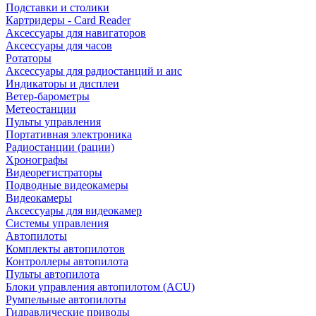
Подставки и столики
Картридеры - Card Reader
Аксессуары для навигаторов
Аксессуары для часов
Ротаторы
Аксессуары для радиостанций и аис
Индикаторы и дисплеи
Ветер-барометры
Метеостанции
Пульты управления
Портативная электроника
Радиостанции (рации)
Хронографы
Видеорегистраторы
Подводные видеокамеры
Видеокамеры
Аксессуары для видеокамер
Системы управления
Автопилоты
Комплекты автопилотов
Контроллеры автопилота
Пульты автопилота
Блоки управления автопилотом (ACU)
Румпельные автопилоты
Гидравлические приводы