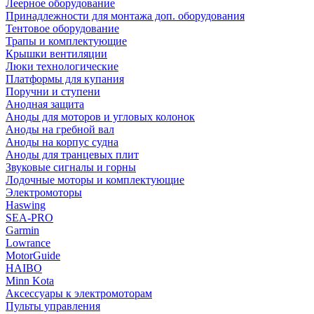
Леерное оборудование
Принадлежности для монтажа доп. оборудования
Тентовое оборудование
Трапы и комплектующие
Крышки вентиляции
Люки технологические
Платформы для купания
Поручни и ступени
Анодная защита
Аноды для моторов и угловых колонок
Аноды на гребной вал
Аноды на корпус судна
Аноды для транцевых плит
Звуковые сигналы и горны
Лодочные моторы и комплектующие
Электромоторы
Haswing
SEA-PRO
Garmin
Lowrance
MotorGuide
HAIBO
Minn Kota
Аксессуары к электромоторам
Пульты управления