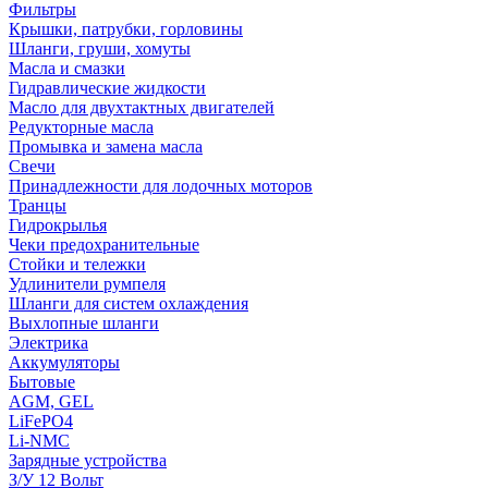
Фильтры
Крышки, патрубки, горловины
Шланги, груши, хомуты
Масла и смазки
Гидравлические жидкости
Масло для двухтактных двигателей
Редукторные масла
Промывка и замена масла
Свечи
Принадлежности для лодочных моторов
Транцы
Гидрокрылья
Чеки предохранительные
Стойки и тележки
Удлинители румпеля
Шланги для систем охлаждения
Выхлопные шланги
Электрика
Аккумуляторы
Бытовые
AGM, GEL
LiFePO4
Li-NMC
Зарядные устройства
З/У 12 Вольт