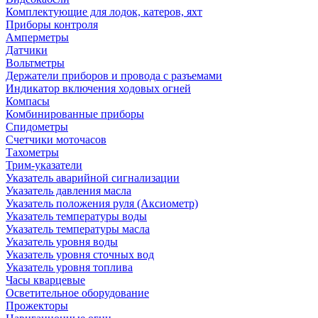
Комплектующие для лодок, катеров, яхт
Приборы контроля
Амперметры
Датчики
Вольтметры
Держатели приборов и провода с разъемами
Индикатор включения ходовых огней
Компасы
Комбинированные приборы
Спидометры
Счетчики моточасов
Тахометры
Трим-указатели
Указатель аварийной сигнализации
Указатель давления масла
Указатель положения руля (Аксиометр)
Указатель температуры воды
Указатель температуры масла
Указатель уровня воды
Указатель уровня сточных вод
Указатель уровня топлива
Часы кварцевые
Осветительное оборудование
Прожекторы