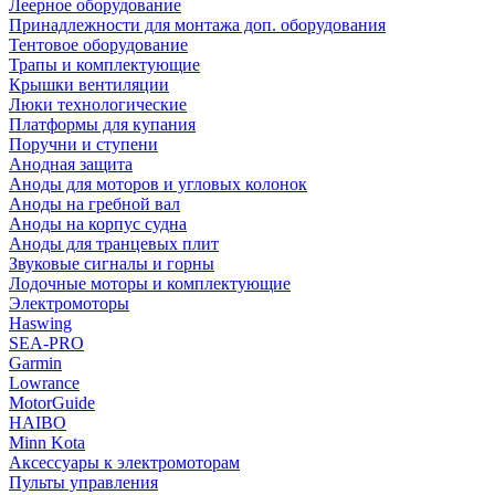
Леерное оборудование
Принадлежности для монтажа доп. оборудования
Тентовое оборудование
Трапы и комплектующие
Крышки вентиляции
Люки технологические
Платформы для купания
Поручни и ступени
Анодная защита
Аноды для моторов и угловых колонок
Аноды на гребной вал
Аноды на корпус судна
Аноды для транцевых плит
Звуковые сигналы и горны
Лодочные моторы и комплектующие
Электромоторы
Haswing
SEA-PRO
Garmin
Lowrance
MotorGuide
HAIBO
Minn Kota
Аксессуары к электромоторам
Пульты управления