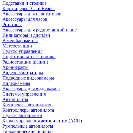
Подставки и столики
Картридеры - Card Reader
Аксессуары для навигаторов
Аксессуары для часов
Ротаторы
Аксессуары для радиостанций и аис
Индикаторы и дисплеи
Ветер-барометры
Метеостанции
Пульты управления
Портативная электроника
Радиостанции (рации)
Хронографы
Видеорегистраторы
Подводные видеокамеры
Видеокамеры
Аксессуары для видеокамер
Системы управления
Автопилоты
Комплекты автопилотов
Контроллеры автопилота
Пульты автопилота
Блоки управления автопилотом (ACU)
Румпельные автопилоты
Гидравлические приводы