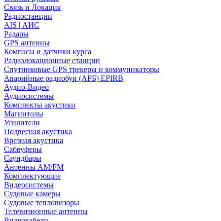
Связь и Локация
Радиостанции
AIS | АИС
Радары
GPS антенны
Компасы и датчики курса
Радиолокационные станции
Спутниковые GPS трекеры и коммуникаторы
Аварийные радиобуи (АРБ) EPIRB
Аудио-Видео
Аудиосистемы
Комплекты акустики
Магнитолы
Усилители
Подвесная акустика
Врезная акустика
Сабвуферы
Саундбары
Антенны AM/FM
Комплектующие
Видеосистемы
Судовые камеры
Cудовые тепловизоры
Телевизионные антенны
Видеокабели