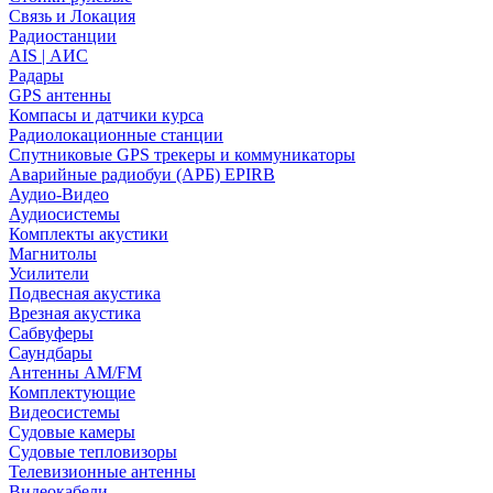
Связь и Локация
Радиостанции
AIS | АИС
Радары
GPS антенны
Компасы и датчики курса
Радиолокационные станции
Спутниковые GPS трекеры и коммуникаторы
Аварийные радиобуи (АРБ) EPIRB
Аудио-Видео
Аудиосистемы
Комплекты акустики
Магнитолы
Усилители
Подвесная акустика
Врезная акустика
Сабвуферы
Саундбары
Антенны AM/FM
Комплектующие
Видеосистемы
Судовые камеры
Cудовые тепловизоры
Телевизионные антенны
Видеокабели