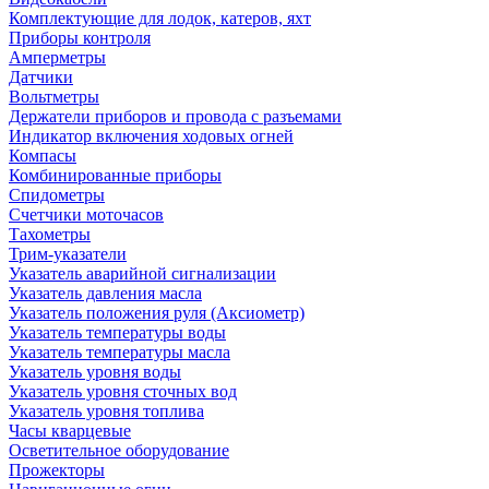
Комплектующие для лодок, катеров, яхт
Приборы контроля
Амперметры
Датчики
Вольтметры
Держатели приборов и провода с разъемами
Индикатор включения ходовых огней
Компасы
Комбинированные приборы
Спидометры
Счетчики моточасов
Тахометры
Трим-указатели
Указатель аварийной сигнализации
Указатель давления масла
Указатель положения руля (Аксиометр)
Указатель температуры воды
Указатель температуры масла
Указатель уровня воды
Указатель уровня сточных вод
Указатель уровня топлива
Часы кварцевые
Осветительное оборудование
Прожекторы