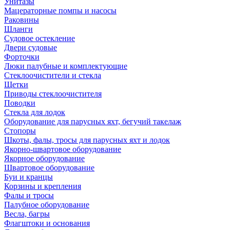
Унитазы
Мацераторные помпы и насосы
Раковины
Шланги
Судовое остекление
Двери судовые
Форточки
Люки палубные и комплектующие
Стеклоочистители и стекла
Щетки
Приводы стеклоочистителя
Поводки
Стекла для лодок
Оборудование для парусных яхт, бегучий такелаж
Стопоры
Шкоты, фалы, тросы для парусных яхт и лодок
Якорно-швартовое оборудование
Якорное оборудование
Швартовое оборудование
Буи и кранцы
Корзины и крепления
Фалы и тросы
Палубное оборудование
Весла, багры
Флагштоки и основания