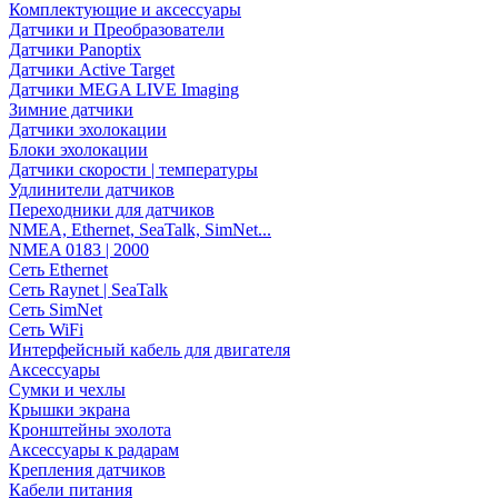
Комплектующие и аксессуары
Датчики и Преобразователи
Датчики Panoptix
Датчики Active Target
Датчики MEGA LIVE Imaging
Зимние датчики
Датчики эхолокации
Блоки эхолокации
Датчики скорости | температуры
Удлинители датчиков
Переходники для датчиков
NMEA, Ethernet, SeaTalk, SimNet...
NMEA 0183 | 2000
Сеть Ethernet
Сеть Raynet | SeaTalk
Сеть SimNet
Сеть WiFi
Интерфейсный кабель для двигателя
Аксессуары
Сумки и чехлы
Крышки экрана
Кронштейны эхолота
Аксессуары к радарам
Крепления датчиков
Кабели питания