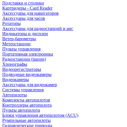
Подставки и столики
Картридеры - Card Reader
Аксессуары для навигаторов
Аксессуары для часов
Ротаторы
Аксессуары для радиостанций и аис
Индикаторы и дисплеи
Ветер-барометры
Метеостанции
Пульты управления
Портативная электроника
Радиостанции (рации)
Хронографы
Видеорегистраторы
Подводные видеокамеры
Видеокамеры
Аксессуары для видеокамер
Системы управления
Автопилоты
Комплекты автопилотов
Контроллеры автопилота
Пульты автопилота
Блоки управления автопилотом (ACU)
Румпельные автопилоты
Гидравлические приводы