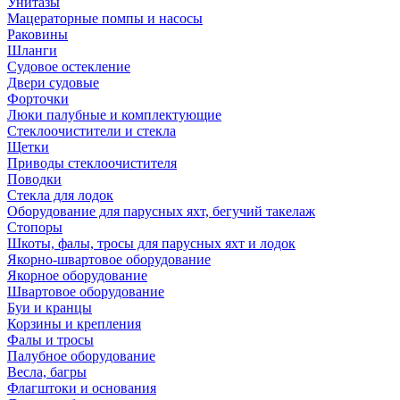
Унитазы
Мацераторные помпы и насосы
Раковины
Шланги
Судовое остекление
Двери судовые
Форточки
Люки палубные и комплектующие
Стеклоочистители и стекла
Щетки
Приводы стеклоочистителя
Поводки
Стекла для лодок
Оборудование для парусных яхт, бегучий такелаж
Стопоры
Шкоты, фалы, тросы для парусных яхт и лодок
Якорно-швартовое оборудование
Якорное оборудование
Швартовое оборудование
Буи и кранцы
Корзины и крепления
Фалы и тросы
Палубное оборудование
Весла, багры
Флагштоки и основания