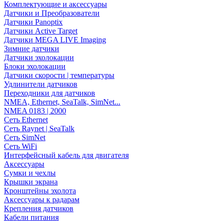
Комплектующие и аксессуары
Датчики и Преобразователи
Датчики Panoptix
Датчики Active Target
Датчики MEGA LIVE Imaging
Зимние датчики
Датчики эхолокации
Блоки эхолокации
Датчики скорости | температуры
Удлинители датчиков
Переходники для датчиков
NMEA, Ethernet, SeaTalk, SimNet...
NMEA 0183 | 2000
Сеть Ethernet
Сеть Raynet | SeaTalk
Сеть SimNet
Сеть WiFi
Интерфейсный кабель для двигателя
Аксессуары
Сумки и чехлы
Крышки экрана
Кронштейны эхолота
Аксессуары к радарам
Крепления датчиков
Кабели питания