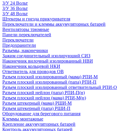
З/У 24 Вольт
З/У 36 Вольт
З/У 48 Вольт
Штекеры и гнезда прикуривателя
Переключатели и клеммы аккумуляторных батарей
Вентиляторы трюмные
Панели переключателей
Переключатели
Предохранители
Разъемы, наконечники
Зажим соединительный изолирующий СИЗ
Наконечник вилочный изолированный НВИ
Наконечник кольцевой НКИ
Ответвитель для проводов ОВ
Разъем плоский изолированный (мама) РПИ-М
Разъем плоский изолированный (папа) РПИ-П
Разъем плоский изолированный ответвительный РПИ-О
Разъем плоский нейлон (папа) РПИ-П(н)
Разъем плоский нейлон (мама) РПИ-М(н)
Разъем штекерный (мама) РШИ-М
Разъем штекерный (папа) РШИ-П
Оборудование для берегового питания
Клеммы монтажные
Крепление аккумуляторных батарей
Контроль аккумуляторных батарей