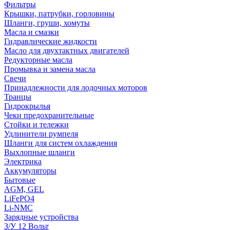
Фильтры
Крышки, патрубки, горловины
Шланги, груши, хомуты
Масла и смазки
Гидравлические жидкости
Масло для двухтактных двигателей
Редукторные масла
Промывка и замена масла
Свечи
Принадлежности для лодочных моторов
Транцы
Гидрокрылья
Чеки предохранительные
Стойки и тележки
Удлинители румпеля
Шланги для систем охлаждения
Выхлопные шланги
Электрика
Аккумуляторы
Бытовые
AGM, GEL
LiFePO4
Li-NMC
Зарядные устройства
З/У 12 Вольт