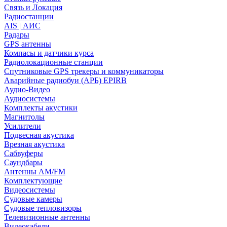
Связь и Локация
Радиостанции
AIS | АИС
Радары
GPS антенны
Компасы и датчики курса
Радиолокационные станции
Спутниковые GPS трекеры и коммуникаторы
Аварийные радиобуи (АРБ) EPIRB
Аудио-Видео
Аудиосистемы
Комплекты акустики
Магнитолы
Усилители
Подвесная акустика
Врезная акустика
Сабвуферы
Саундбары
Антенны AM/FM
Комплектующие
Видеосистемы
Судовые камеры
Cудовые тепловизоры
Телевизионные антенны
Видеокабели