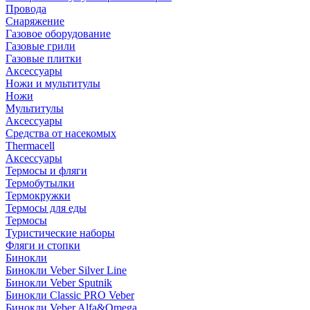
Провода
Снаряжение
Газовое оборудование
Газовые грили
Газовые плитки
Аксессуары
Ножи и мультитулы
Ножи
Мультитулы
Аксессуары
Средства от насекомых
Thermacell
Аксессуары
Термосы и фляги
Термобутылки
Термокружки
Термосы для еды
Термосы
Туристические наборы
Фляги и стопки
Бинокли
Бинокли Veber Silver Line
Бинокли Veber Sputnik
Бинокли Classic PRO Veber
Бинокли Veber Alfa&Omega