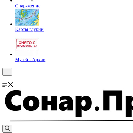
Снаряжение
Карты глубин
Музей - Архив