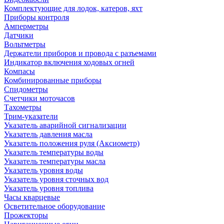
Комплектующие для лодок, катеров, яхт
Приборы контроля
Амперметры
Датчики
Вольтметры
Держатели приборов и провода с разъемами
Индикатор включения ходовых огней
Компасы
Комбинированные приборы
Спидометры
Счетчики моточасов
Тахометры
Трим-указатели
Указатель аварийной сигнализации
Указатель давления масла
Указатель положения руля (Аксиометр)
Указатель температуры воды
Указатель температуры масла
Указатель уровня воды
Указатель уровня сточных вод
Указатель уровня топлива
Часы кварцевые
Осветительное оборудование
Прожекторы