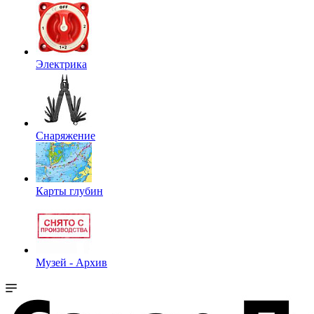
Электрика
Снаряжение
Карты глубин
Музей - Архив