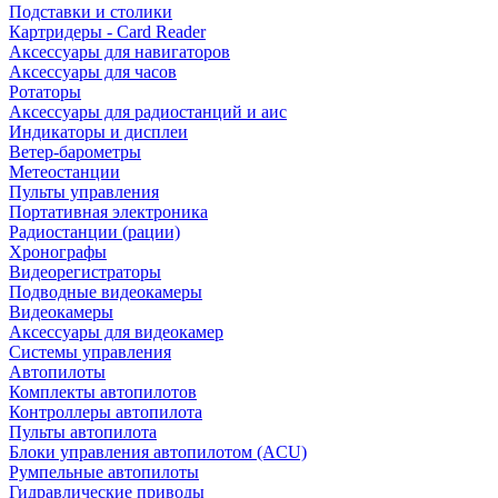
Подставки и столики
Картридеры - Card Reader
Аксессуары для навигаторов
Аксессуары для часов
Ротаторы
Аксессуары для радиостанций и аис
Индикаторы и дисплеи
Ветер-барометры
Метеостанции
Пульты управления
Портативная электроника
Радиостанции (рации)
Хронографы
Видеорегистраторы
Подводные видеокамеры
Видеокамеры
Аксессуары для видеокамер
Системы управления
Автопилоты
Комплекты автопилотов
Контроллеры автопилота
Пульты автопилота
Блоки управления автопилотом (ACU)
Румпельные автопилоты
Гидравлические приводы