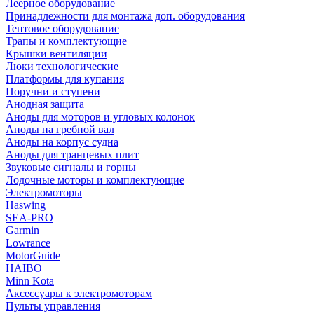
Леерное оборудование
Принадлежности для монтажа доп. оборудования
Тентовое оборудование
Трапы и комплектующие
Крышки вентиляции
Люки технологические
Платформы для купания
Поручни и ступени
Анодная защита
Аноды для моторов и угловых колонок
Аноды на гребной вал
Аноды на корпус судна
Аноды для транцевых плит
Звуковые сигналы и горны
Лодочные моторы и комплектующие
Электромоторы
Haswing
SEA-PRO
Garmin
Lowrance
MotorGuide
HAIBO
Minn Kota
Аксессуары к электромоторам
Пульты управления