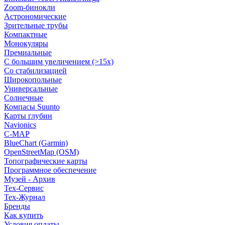
Zoom-бинокли
Астрономические
Зрительные трубы
Компактные
Монокуляры
Премиальные
С большим увеличением (>15x)
Со стабилизацией
Широкопольные
Универсальные
Солнечные
Компасы Suunto
Карты глубин
Navionics
C-MAP
BlueChart (Garmin)
OpenStreetMap (OSM)
Топографические карты
Программное обеспечение
Музей - Архив
Tex-Сервис
Тех-Журнал
Бренды
Как купить
Условия оплаты